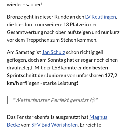
wieder - sauber!
Bronze geht in dieser Runde an den
LV Reutlingen
,
die hierdurch um weitere 13 Plätze in der
Gesamtwertung nach oben aufsteigen und nur kurz
vor dem Treppchen zum Stehen kommen.
Am Samstag ist
Jan Schulz
schon richtig geil
geflogen, doch am Sonntag hat er sogar noch einen
draufgelegt. Mit der LS8 konnte er
den besten
Sprintschnitt der Junioren
von unfassbaren
127,2
km/h
erfliegen - starke Leistung!
"Wetterfenster Perfekt genutzt 😏"
Das Fenster ebenfalls ausgenutzt hat
Magnus
Becke
vom
SFV Bad Wörishofen
. Er reichte