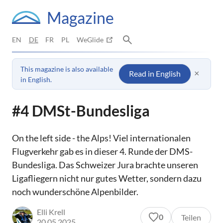
Magazine
EN
DE
FR
PL
WeGlide
This magazine is also available
×
Read in English
in English.
#4 DMSt-Bundesliga
On the left side - the Alps! Viel internationalen
Flugverkehr gab es in dieser 4. Runde der DMS-
Bundesliga. Das Schweizer Jura brachte unseren
Ligafliegern nicht nur gutes Wetter, sondern dazu
noch wunderschöne Alpenbilder.
Elli Krell
0
Teilen
20.05.2025