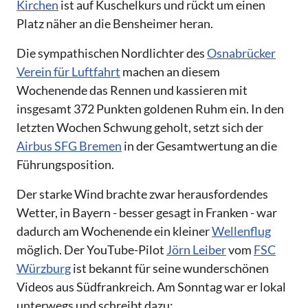
Kirchen
ist auf Kuschelkurs und rückt um einen
Platz näher an die Bensheimer heran.
Die sympathischen Nordlichter des
Osnabrücker
Verein für Luftfahrt
machen an diesem
Wochenende das Rennen und kassieren mit
insgesamt 372 Punkten goldenen Ruhm ein. In den
letzten Wochen Schwung geholt, setzt sich der
Airbus SFG Bremen
in der Gesamtwertung an die
Führungsposition.
Der starke Wind brachte zwar herausfordendes
Wetter, in Bayern - besser gesagt in Franken - war
dadurch am Wochenende ein kleiner
Wellenflug
möglich. Der YouTube-Pilot
Jörn Leiber
vom
FSC
Würzburg
ist bekannt für seine wunderschönen
Videos aus Südfrankreich. Am Sonntag war er lokal
unterwegs und schreibt dazu: