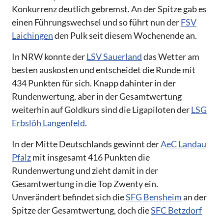
Konkurrenz deutlich gebremst. An der Spitze gab es
einen Führungswechsel und so führt nun der
FSV
Laichingen
den Pulk seit diesem Wochenende an.
In NRW konnte der
LSV Sauerland
das Wetter am
besten auskosten und entscheidet die Runde mit
434 Punkten für sich. Knapp dahinter in der
Rundenwertung, aber in der Gesamtwertung
weiterhin auf Goldkurs sind die Ligapiloten der
LSG
Erbslöh Langenfeld
.
In der Mitte Deutschlands gewinnt der
AeC Landau
Pfalz
mit insgesamt 416 Punkten die
Rundenwertung und zieht damit in der
Gesamtwertung in die Top Zwenty ein.
Unverändert befindet sich die
SFG Bensheim
an der
Spitze der Gesamtwertung, doch die
SFC Betzdorf