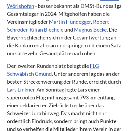
Wörishofen
- besser bekannt als DMSt-Bundesliga
Gesamtsieger in 2024. Mitgeholfen haben die
Vereinsmitglieder
Martin Hundegger
,
Robert
Schröder
,
Kilian Biechele
und
Magnus Becke
. Die
Bayern schleichen sich in der Gesamtwertung an
die Konkurrenz heran und springen mit einem Satz
um satte zehn Gesamtplätze nach oben.
Den zweiten Rundenplatz belegt die
FLG
Schwäbisch Gmünd
. Unter anderem lag das an der
besten Streckenwertung der Runde, erreicht durch
Lars Linkner
. Am Sonntag legte Lars einen
supercoolen Flug mit insgesamt 793 km entlang
einer deklarierten Zielrückstrecke über das
Schweizer Jura hinweg. Das macht nicht nur
ordentlich Eindruck, sondern bringt auch Punkte
und so verhelfen die Mitglieder ihrem Verein in der