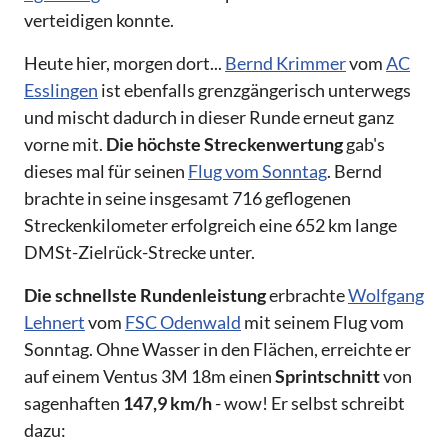
verteidigen konnte.
Heute hier, morgen dort...
Bernd Krimmer
vom
AC
Esslingen
ist ebenfalls grenzgängerisch unterwegs
und mischt dadurch in dieser Runde erneut ganz
vorne mit.
Die höchste Streckenwertung
gab's
dieses mal für seinen
Flug vom Sonntag
. Bernd
brachte in seine insgesamt 716 geflogenen
Streckenkilometer erfolgreich eine 652 km lange
DMSt-Zielrück-Strecke unter.
Die schnellste Rundenleistung
erbrachte
Wolfgang
Lehnert
vom
FSC Odenwald
mit seinem Flug vom
Sonntag. Ohne Wasser in den Flächen, erreichte er
auf einem Ventus 3M 18m einen
Sprintschnitt
von
sagenhaften
147,9 km/h
- wow! Er selbst schreibt
dazu: