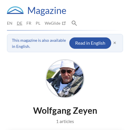
Magazine
EN
DE
FR
PL
WeGlide
This magazine is also available
×
Read in English
in English.
Wolfgang Zeyen
1 articles