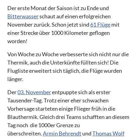
Der erste Monat der Saison ist zu Ende und
Bitterwasser
schaut auf einen erfolgreichen
November zurück. Schon jetzt sind
61 Flüge
mit
einer Strecke über 1000 Kilometer geflogen
worden!
Von Woche zu Woche verbesserte sich nicht nur die
Thermik, auch die Unterkünfte füllten sich! Die
Flugliste erweitert sich täglich, die Flüge wurden
länger.
Der
03. November
entpuppte sich als erster
Tausender-Tag. Trotz einer eher schwachen
Vorhersage starteten einige Flieger früh in die
Blauthermik. Gleich drei Teams schafften an diesem
Tag noch die 1000er Grenze zu
überschreiten.
Armin Behrendt
und
Thomas Wolf