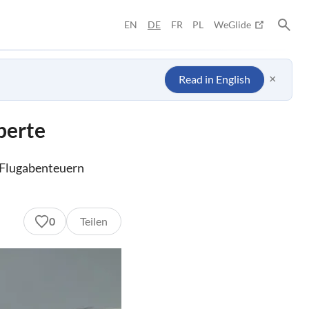
EN
DE
FR
PL
WeGlide
×
Read in English
perte
n Flugabenteuern
0
Teilen