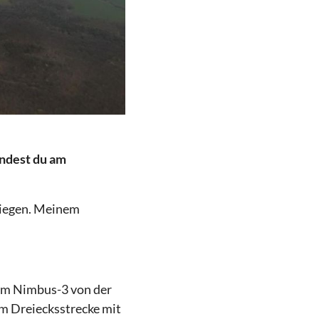
andest du am
fliegen. Meinem
nem Nimbus-3 von der
m Dreiecksstrecke mit