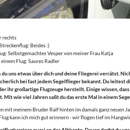
r rechts
treckenflug: Beides :)
lug: Selbstgemachtes Vesper von meiner Frau Katja
 einem Flug: Saures Radler
s du uns etwas über dich und deine Fliegerei verrätst. Nic
icherlich bei fast jedem Segelflieger bekannt. Du leitest 
 der ihr großartige Flugzeuge herstellt. Einige wissen, dass
. Mit wie viel Jahren saßt du das erste Mal in einem Seg
n mit meinem Bruder Ralf hinten im damals ganz neuen Ja
lug kann ich mich gut erinnern - wir flogen tief im Hangwi
elflugkarriere quasi an der Albkante. Davon darfst du un