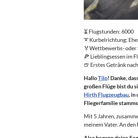
⏳ Flugstunden: 6000
➰ Kurbelrichtung: Ehe
🏅Wettbewerbs- oder S
🍕 Lieblingsessen im F
🍺 Erstes Getränk nach
Hallo
Tilo
! Danke, das
großen Flüge bist du s
Hirth Flugzeugbau
, in
Fliegerfamilie stammst
Mit 5 Jahren, zusamme
meinem Vater. An den F
Also begann deine Seg