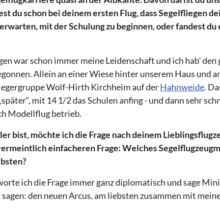
t du schon bei deinem ersten Flug, dass Segelfliegen dei
erwarten, mit der Schulung zu beginnen, oder fandest du
iegen war schon immer meine Leidenschaft und ich hab’ den
gonnen. Allein an einer Wiese hinter unserem Haus und an 
liegergruppe Wolf-Hirth Kirchheim auf der
Hahnweide
. Da
„später“, mit 14 1/2 das Schulen anfing - und dann sehr sch
h Modellflug betrieb.
er bist, möchte ich die Frage nach deinem Lieblingsflugze
vermeintlich einfacheren Frage: Welches Segelflugzeug
ebsten?
rte ich die Frage immer ganz diplomatisch und sage Mini
h sagen: den neuen Arcus, am liebsten zusammen mit mein