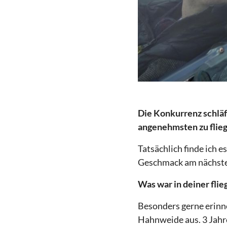
Die Konkurrenz schläf
angenehmsten zu flie
Tatsächlich finde ich 
Geschmack am nächste
Was war in deiner flie
Besonders gerne erinn
Hahnweide aus. 3 Jahr