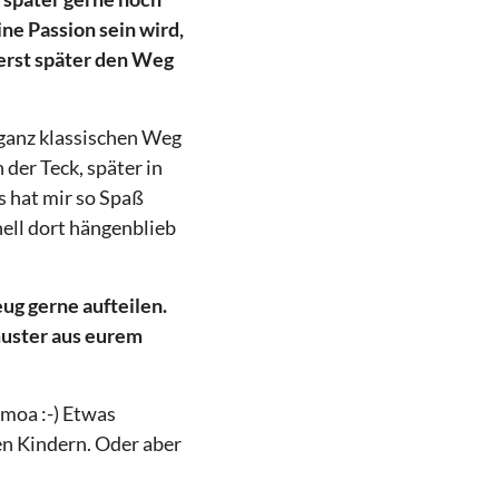
ne Passion sein wird,
 erst später den Weg
 ganz klassischen Weg
der Teck, später in
s hat mir so Spaß
nell dort hängenblieb
ug gerne aufteilen.
muster aus eurem
moa :-) Etwas
en Kindern. Oder aber