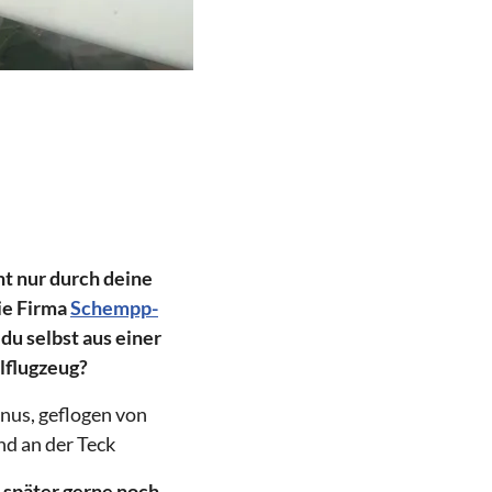
ht nur durch deine
die Firma
Schempp-
 du selbst aus einer
elflugzeug?
nus, geflogen von
nd an der Teck
s später gerne noch