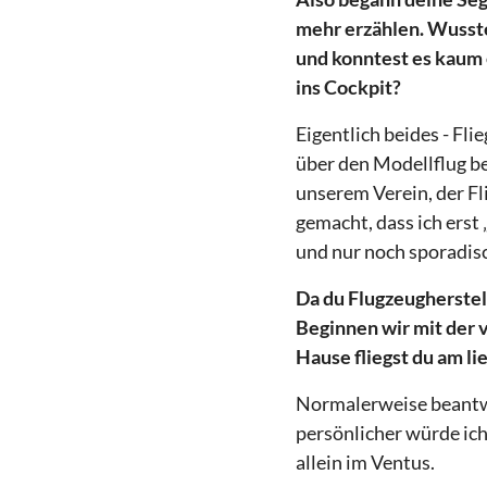
mehr erzählen. Wusstes
und konntest es kaum 
ins Cockpit?
Eigentlich beides - Fl
über den Modellflug be
unserem Verein, der F
gemacht, dass ich erst 
und nur noch sporadisc
Da du Flugzeugherstell
Beginnen wir mit der 
Hause fliegst du am li
Normalerweise beantwo
persönlicher würde ic
allein im Ventus.