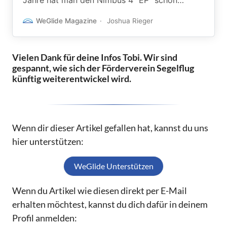
Jahre hat man den Nimbus 4 “EP” schon
gesichtet. Morgen werden auf dem 80.
WeGlide Magazine
Joshua Rieger
Segelfliegertag in Freudenstadt die neuen
Förderpiloten ernannt. Doch was steckt
eigentlich hinter dem Kennzeichen Echo Papa?
Vielen Dank für deine Infos Tobi. Wir sind
gespannt, wie sich der Förderverein Segelflug
künftig weiterentwickel wird.
Wenn dir dieser Artikel gefallen hat, kannst du uns
hier unterstützen:
WeGlide Unterstützen
Wenn du Artikel wie diesen direkt per E-Mail
erhalten möchtest, kannst du dich dafür in deinem
Profil anmelden: