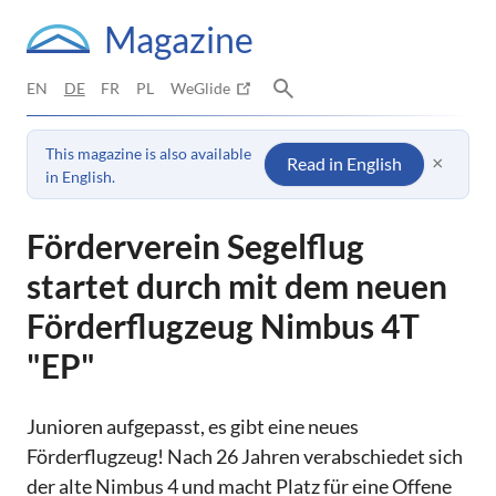
Magazine
EN
DE
FR
PL
WeGlide
This magazine is also available
×
Read in English
in English.
Förderverein Segelflug
startet durch mit dem neuen
Förderflugzeug Nimbus 4T
"EP"
Junioren aufgepasst, es gibt eine neues
Förderflugzeug! Nach 26 Jahren verabschiedet sich
der alte Nimbus 4 und macht Platz für eine Offene