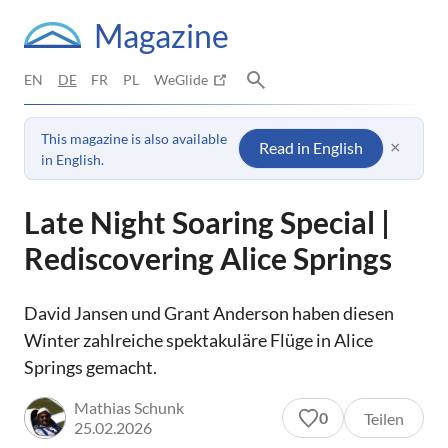
Magazine
EN
DE
FR
PL
WeGlide
This magazine is also available
×
Read in English
in English.
Late Night Soaring Special |
Rediscovering Alice Springs
David Jansen und Grant Anderson haben diesen
Winter zahlreiche spektakuläre Flüge in Alice
Springs gemacht.
Mathias Schunk
0
Teilen
25.02.2026