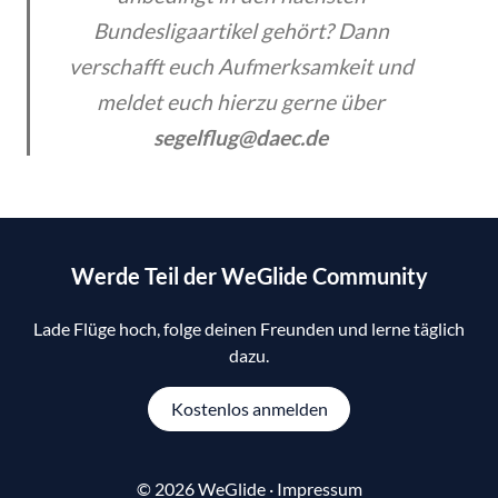
Bundesligaartikel gehört? Dann
verschafft euch Aufmerksamkeit und
meldet euch hierzu gerne über
segelflug@daec.de
Werde Teil der WeGlide Community
Lade Flüge hoch, folge deinen Freunden und lerne täglich
dazu.
Kostenlos anmelden
© 2026 WeGlide ·
Impressum