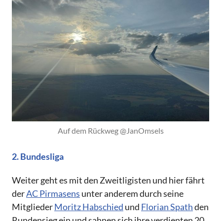
Auf dem Rückweg @JanOmsels
2. Bundesliga
Weiter geht es mit den Zweitligisten und hier fährt
der
AC Pirmasens
unter anderem durch seine
Mitglieder
Moritz Habschied
und
Florian Spath
den
Rundensieg ein und sahnen sich ihre verdienten 20