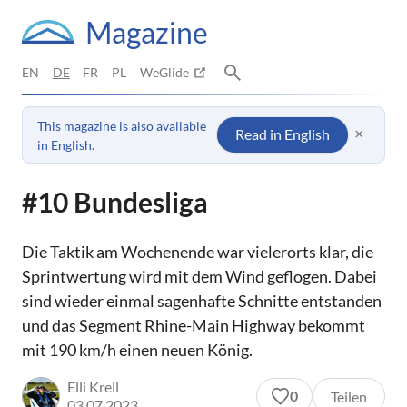
Magazine
EN
DE
FR
PL
WeGlide
This magazine is also available
×
Read in English
in English.
#10 Bundesliga
Die Taktik am Wochenende war vielerorts klar, die
Sprintwertung wird mit dem Wind geflogen. Dabei
sind wieder einmal sagenhafte Schnitte entstanden
und das Segment Rhine-Main Highway bekommt
mit 190 km/h einen neuen König.
Elli Krell
0
Teilen
03.07.2023