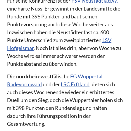
Für seine Konkurrenz ist der
FSV Neustadt a.d.W.
eine harte Nuss. Er gewinnt in der Landesmitte die
Runde mit 396 Punkten und baut seinen
Punktevorsprung auch diese Woche weiter aus.
Inzwischen haben die Neustädter fast ca. 600
Punkte Unterschied zum zweitplatzierten
LSV
Hofgeismar
. Noch ist alles drin, aber von Woche zu
Woche wird es immer schwerer werden den
Punkteabstand zu überwinden.
Die nordrhein-westfälische
FG Wuppertal
Radevormwald
und der
LSC Erftland
bieten sich
auch dieses Wochenende wieder ein erbittertes
Duell um den Sieg, doch die Wuppertaler holen sich
mit 398 Punkten den Rundensieg und halten
dadurch ihre Führungsposition in der
Gesamtwertung.