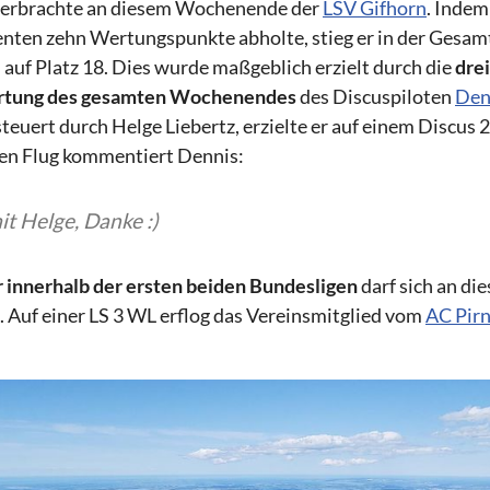
 erbrachte an diesem Wochenende der
LSV Gifhorn
. Indem
enten zehn Wertungspunkte abholte, stieg er in der Gesa
 auf Platz 18. Dies wurde maßgeblich erzielt durch die
drei
rtung des gesamten Wochenendes
des Discuspiloten
Den
steuert durch Helge Liebertz, erzielte er auf einem Discus 
en Flug kommentiert Dennis:
t Helge, Danke :)
r
innerhalb der ersten beiden Bundesligen
darf sich an 
 Auf einer LS 3 WL erflog das Vereinsmitglied vom
AC Pir