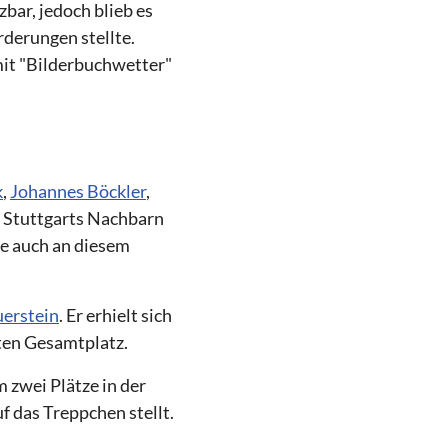
ar, jedoch blieb es
rderungen stellte.
mit "Bilderbuchwetter"
k
,
Johannes Böckler
,
 Stuttgarts Nachbarn
e auch an diesem
uerstein
. Er erhielt sich
ten Gesamtplatz.
 zwei Plätze in der
f das Treppchen stellt.