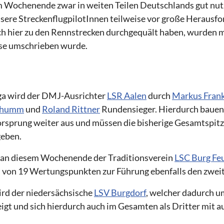
 Wochenende zwar in weiten Teilen Deutschlands gut nutzb
nsere StreckenflugpilotInnen teilweise vor große Herausfo
ich hier zu den Rennstrecken durchgequält haben, wurden 
ise umschrieben wurde.
iga wird der DMJ-Ausrichter
LSR Aalen
durch
Markus Fran
 Thumm
und
Roland Rittner
Rundensieger. Hierdurch bauen
sprung weiter aus und müssen die bisherige Gesamtspitz
eben.
an diesem Wochenende der Traditionsverein
LSC Burg Fe
 von 19 Wertungspunkten zur Führung ebenfalls den zwei
ird der niedersächsische
LSV Burgdorf
, welcher dadurch um
t und sich hierdurch auch im Gesamten als Dritter mit au