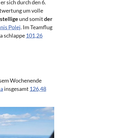
 er sich durch den 6.
mtwertung um volle
stellige
und somit
der
nis Polej
. Im Teamflug
2a schlappe
101,26
diesem Wochenende
na
insgesamt
126,48