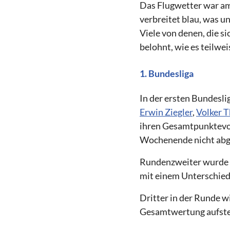
Das Flugwetter war am
verbreitet blau, was u
Viele von denen, die s
belohnt, wie es teilwe
1. Bundesliga
In der ersten Bundesl
Erwin Ziegler
,
Volker
ihren Gesamtpunktevor
Wochenende nicht abg
Rundenzweiter wurde 
mit einem Unterschied
Dritter in der Runde w
Gesamtwertung aufsteig