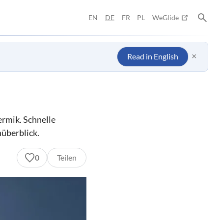
EN
DE
FR
PL
WeGlide
×
Read in English
rmik. Schnelle
überblick.
0
Teilen