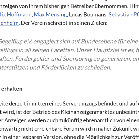
nzeigen von ihrem bisherigen Betreiber übernommen. Hint
lix Hoffmann
,
Max Mensing
, Lucas Boumans,
Sebastian Pf
denheim
. Der Verein schreibt in seinen Zielen:
egelflug e.V. engagiert sich auf Bundesebene für ein
flugs in all seinen Facetten. Unser Hauptziel ist es, f
aften, Fördergelder und Sponsoring zu generieren, um
nterstützen und Förderlücken zu schließen.
 erhalten
te derzeit inmitten eines Serverumzugs befindet und auf 
rt wird, ist der Betrieb des Kleinanzeigenmarktes unbeeint
er Anzeigen werden auch zukünftig ehrenamtlich von ein
nwärtig nicht erreichbare Forum wird in naher Zukunft wie
h in einer lesbaren Version, ohne die Möglichkeit zur Verö