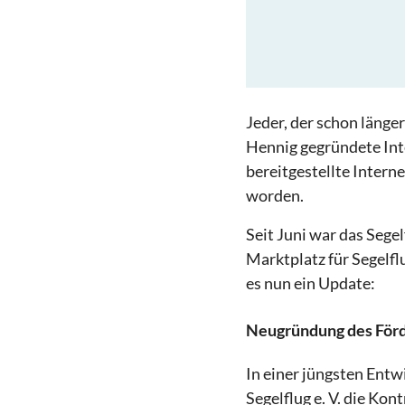
Jeder, der schon länge
Hennig gegründete Int
bereitgestellte Intern
worden.
Seit Juni war das Sege
Marktplatz für Segelf
es nun ein Update:
Neugründung des För
In einer jüngsten Ent
Segelflug e. V. die Ko