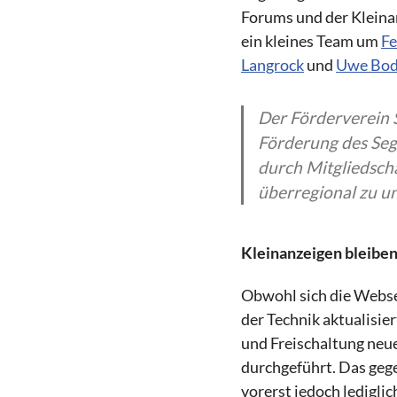
Forums und der Kleina
ein kleines Team um
Fe
Langrock
und
Uwe Bo
Der Förderverein S
Förderung des Segel
durch Mitgliedsch
überregional zu u
Kleinanzeigen bleiben
Obwohl sich die Websei
der Technik aktualisie
und Freischaltung neu
durchgeführt. Das gege
vorerst jedoch lediglic