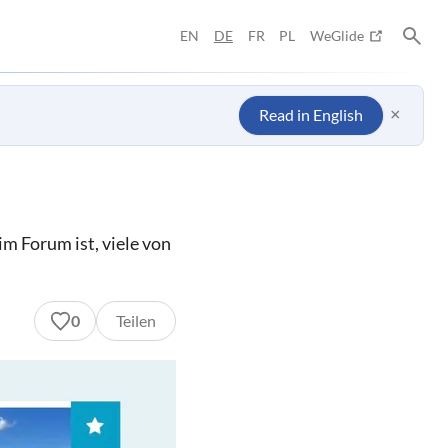
EN
DE
FR
PL
WeGlide
×
Read in English
m Forum ist, viele von
0
Teilen