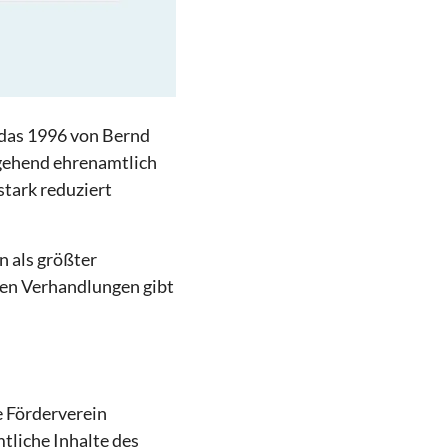
l das 1996 von Bernd
tgehend ehrenamtlich
tark reduziert
n als größter
gen Verhandlungen gibt
e Förderverein
tliche Inhalte des