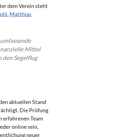
er dem Verein steht
ohl
,
Matthias
e umfassende
inanzielle Mittel
 den Segelflug
den aktuellen Stand
rächtigt. Die Prüfung
em erfahrenen Team
der online sein,
ffentlichung neuer