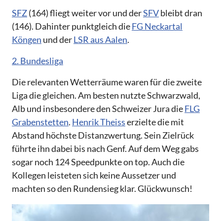
SFZ
(164) fliegt weiter vor und der
SFV
bleibt dran
(146). Dahinter punktgleich die
FG Neckartal
Köngen
und der
LSR aus Aalen
.
2. Bundesliga
Die relevanten Wetterräume waren für die zweite
Liga die gleichen. Am besten nutzte Schwarzwald,
Alb und insbesondere den Schweizer Jura die
FLG
Grabenstetten
.
Henrik Theiss
erzielte die mit
Abstand höchste Distanzwertung. Sein Zielrück
führte ihn dabei bis nach Genf. Auf dem Weg gabs
sogar noch 124 Speedpunkte on top. Auch die
Kollegen leisteten sich keine Aussetzer und
machten so den Rundensieg klar. Glückwunsch!