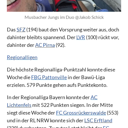
Musbacher Jungs im Duo @Jakob Schick
Das
SFZ
(194) baut den Vorsprung weiter aus, doch
dahinter bleibts spannend. Der
LVR
(100) rückt vor,
dahinter der
AC Pirna
(92).
Regionalligen
Die höchste Regionalliga-Punktzahl konnte diese
Woche die
FBG Pattonville
in der Bawü-Liga
erzielen. 579 Punkte gehen aufs Punktekonto.
In der Regionalliga Bayern konnte der
AC
Lichtenfels
mit 522 Punkten siegen. In der Mitte
siegt diese Woche der
FC Grossrückerswalde
(553)
und in der RL NRW konnte sich der
LSC Erftland
(328) durchsetzen. Zu guter Letzt bleibt der
FC