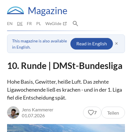
Magazine
EN
DE
FR
PL
WeGlide
This magazine is also available
×
Read in English
in English.
10. Runde | DMSt-Bundesliga
Hohe Basis, Gewitter, heiße Luft. Das zehnte
Ligawochenende ließ es krachen - und in der 1. Liga
fiel die Entscheidung spät.
Jens Kammerer
7
Teilen
01.07.2026