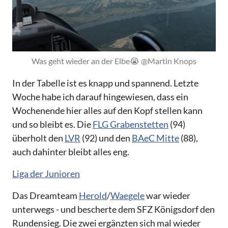
Was geht wieder an der Elbe😭 @Martin Knops
In der Tabelle ist es knapp und spannend. Letzte
Woche habe ich darauf hingewiesen, dass ein
Wochenende hier alles auf den Kopf stellen kann
und so bleibt es. Die
FLG Grabenstetten
(94)
überholt den
LVR
(92) und den
BAeC Mitte
(88),
auch dahinter bleibt alles eng.
Liga der Junioren
Das Dreamteam
Herold
/
Waegele
war wieder
unterwegs - und bescherte dem SFZ Königsdorf den
Rundensieg. Die zwei ergänzten sich mal wieder