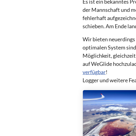
Es ist ein bekanntes Pr
der Mannschaft und mö
fehlerhaft aufgezeich
schieben. Am Ende land
Wir bieten neuerdings 
optimalen System sin
Möglichkeit, gleichzei
auf WeGlide hochzulade
verfügbar
!
Logger und weitere Fea