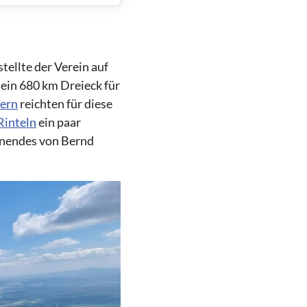
tellte der Verein auf
ein 680 km Dreieck für
ern
reichten für diese
Rinteln
ein paar
enendes von Bernd