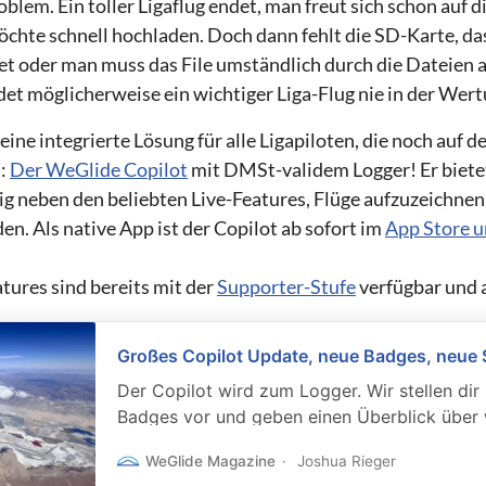
oblem. Ein toller Ligaflug endet, man freut sich schon auf d
chte schnell hochladen. Doch dann fehlt die SD-Karte, da
net oder man muss das File umständlich durch die Dateie
et möglicherweise ein wichtiger Liga-Flug nie in der Wert
eine integrierte Lösung für alle Ligapiloten, die noch auf 
d:
Der WeGlide Copilot
mit DMSt-validem Logger! Er bietet
tig neben den beliebten Live-Features, Flüge aufzuzeichnen
n. Als native App ist der Copilot ab sofort im
App Store u
tures sind bereits mit der
Supporter-Stufe
verfügbar und al
Großes Copilot Update, neue Badges, neue 
Der Copilot wird zum Logger. Wir stellen dir
Badges vor und geben einen Überblick über
auf WeGlide.
WeGlide Magazine
Joshua Rieger