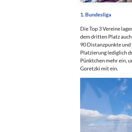
1. Bundesliga
Die Top 3 Vereine lage
dem dritten Platz auc
90 Distanzpunkte und
Platzierung lediglich 
Pünktchen mehr ein, u
Goretzki mit ein.