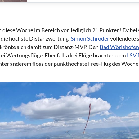
n diese Woche im Bereich von lediglich 21 Punkten! Dabei s
h die höchste Distanzwertung.
Simon Schröder
vollendete s
 krönte sich damit zum Distanz-MVP. Den
Bad Wörishofen
drei Wertungsflüge. Ebenfalls drei Flüge brachten dem
LSV 
nter anderem floss der punkthöchste Free-Flug des Woch