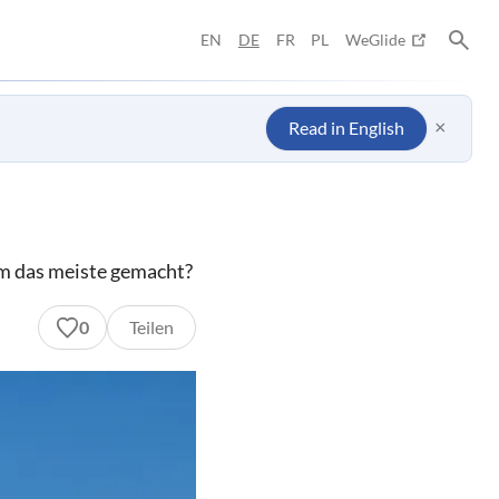
EN
DE
FR
PL
WeGlide
×
Read in English
sem das meiste gemacht?
0
Teilen