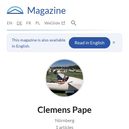
Magazine
EN
DE
FR
PL
WeGlide
This magazine is also available
×
Read in English
in English.
Clemens Pape
Nürnberg
1 articles