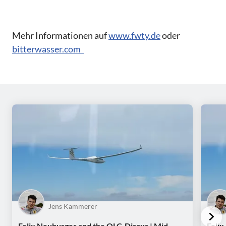
Mehr Informationen auf
www.fwty.de
oder
bitterwasser.com
Jens Kammerer
Felix Neuburger and the OLC-Discus | Mid-
Felix