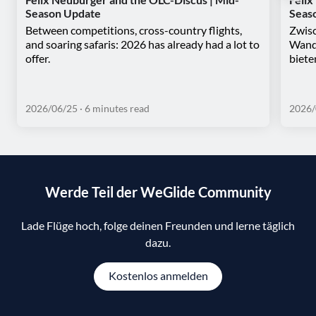
Season Update
Seas
Between competitions, cross-country flights,
Zwisc
and soaring safaris: 2026 has already had a lot to
Wande
offer.
biete
2026/06/25
· 6 minutes read
2026/
Werde Teil der WeGlide Community
Lade Flüge hoch, folge deinen Freunden und lerne täglich
dazu.
Kostenlos anmelden