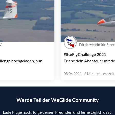
V.
Förderverein für Strec
#SteFlyChallenge 2021
hallenge hochgeladen, nun
Erlebe dein Abenteuer mit de
03.06.2021
· 2 Minuten Lesezeit
Werde Teil der WeGlide Community
Lade Flüge hoch, folge deinen Freunden und lerne täglich dazu.