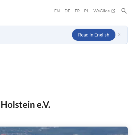
EN
DE
FR
PL
WeGlide
×
Read in English
Holstein e.V.