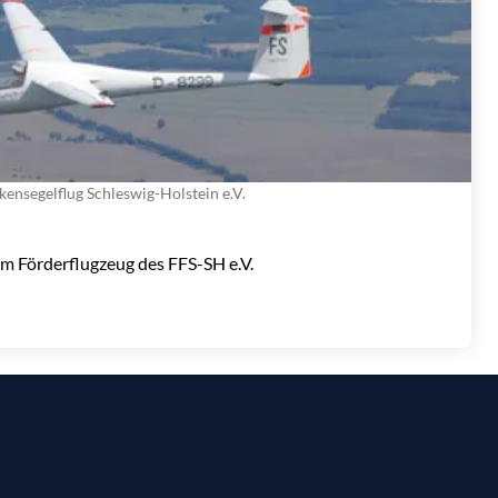
kensegelflug Schleswig-Holstein e.V.
m Förderflugzeug des FFS-SH e.V.