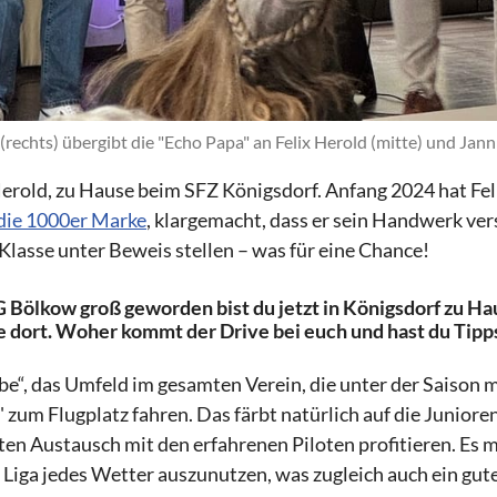
(rechts) übergibt die "Echo Papa" an Felix Herold (mitte) und Janni
erold, zu Hause beim SFZ Königsdorf. Anfang 2024 hat Fel
 die 1000er Marke
, klargemacht, dass er sein Handwerk ver
Klasse unter Beweis stellen – was für eine Chance!
G Bölkow groß geworden bist du jetzt in Königsdorf zu Hau
 dort. Woher kommt der Drive bei euch und hast du Tipp
Vibe“, das Umfeld im gesamten Verein, die unter der Saison 
zum Flugplatz fahren. Das färbt natürlich auf die Juniore
n Austausch mit den erfahrenen Piloten profitieren. Es m
Liga jedes Wetter auszunutzen, was zugleich auch ein gute