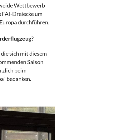
hnweide Wettbewerb
e FAI-Dreiecke um
n Europa durchführen.
rderflugzeug?
die sich mit diesem
r kommenden Saison
erzlich beim
apa" bedanken.