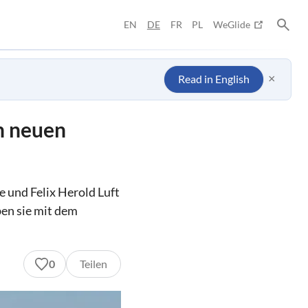
EN
DE
FR
PL
WeGlide
×
Read in English
en neuen
e und Felix Herold Luft
ben sie mit dem
0
Teilen