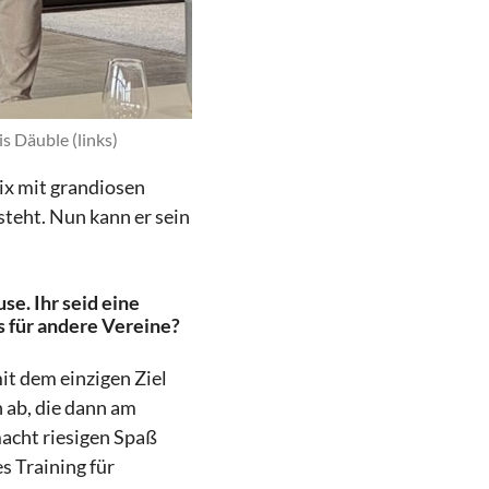
s Däuble (links)
ix mit grandiosen
steht. Nun kann er sein
se. Ihr seid eine
s für andere Vereine?
mit dem einzigen Ziel
n ab, die dann am
acht riesigen Spaß
s Training für