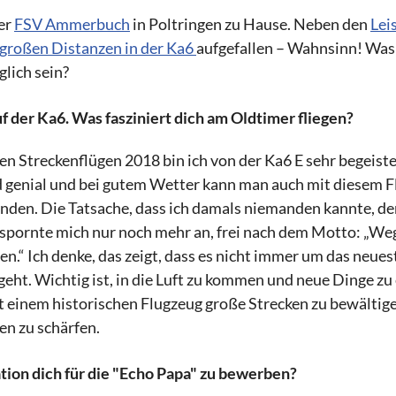
der
FSV Ammerbuch
in Poltringen zu Hause. Neben den
Lei
großen Distanzen in der Ka6
aufgefallen – Wahnsinn! Was 
lich sein?
f der Ka6. Was fasziniert dich am Oldtimer fliegen?
en Streckenflügen 2018 bin ich von der Ka6 E sehr begeiste
d genial und bei gutem Wetter kann man auch mit diesem 
nden. Die Tatsache, dass ich damals niemanden kannte, de
 spornte mich nur noch mehr an, frei nach dem Motto: „We
n.“ Ich denke, das zeigt, dass es nicht immer um das neue
eht. Wichtig ist, in die Luft zu kommen und neue Dinge zu 
t einem historischen Flugzeug große Strecken zu bewältige
ten zu schärfen.
ion dich für die "Echo Papa" zu bewerben?