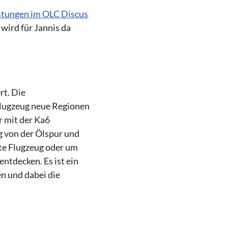
stungen im OLC Discus
wird für Jannis da
rt. Die
Flugzeug neue Regionen
r mit der Ka6
g von der Ölspur und
ste Flugzeug oder um
entdecken. Es ist ein
n und dabei die