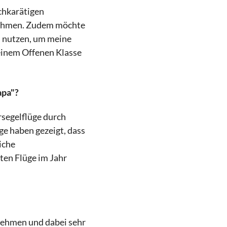
ochkarätigen
nehmen. Zudem möchte
, nutzen, um meine
 einem Offenen Klasse
apa"?
rsegelflüge durch
ge haben gezeigt, dass
iche
ten Flüge im Jahr
nehmen und dabei sehr