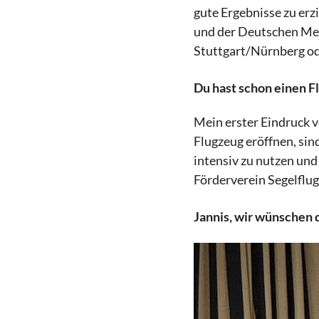
gute Ergebnisse zu er
und der Deutschen Mei
Stuttgart/Nürnberg od
Du hast schon einen F
Mein erster Eindruck v
Flugzeug eröffnen, sin
intensiv zu nutzen und
Förderverein Segelflug
Jannis, wir wünschen d