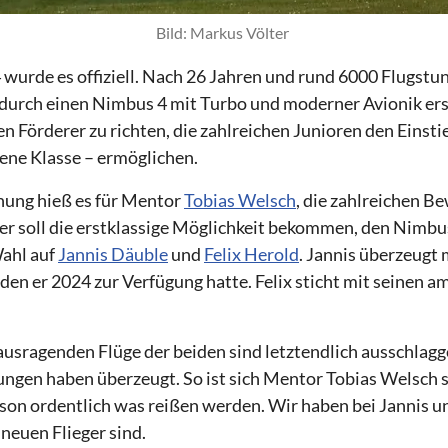
Bild: Markus Völter 
urde es offiziell. Nach 26 Jahren und rund 6000 Flugstun
urch einen Nimbus 4 mit Turbo und moderner Avionik erset
n Förderer zu richten, die zahlreichen Junioren den Einsti
fene Klasse – ermöglichen.
ung hieß es für Mentor
Tobias Welsch
, die zahlreichen 
er soll die erstklassige Möglichkeit bekommen, den Nimbus
Wahl auf
Jannis Däuble
und
Felix Herold
. Jannis überzeugt 
den er 2024 zur Verfügung hatte. Felix sticht mit seinen a
ausragenden Flüge der beiden sind letztendlich ausschlag
gen haben überzeugt. So ist sich Mentor Tobias Welsch si
son ordentlich was reißen werden. Wir haben bei Jannis un
 neuen Flieger sind.