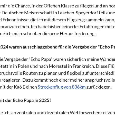
 mir die Chance, in der Offenen Klasse zu fliegen und an h
 Deutschen Meisterschaft in Laachen-Speyerdorf teilzu
d Erkenntnisse, die ich mit diesem Flugzeug sammeln kann
voranzutreiben. Ich habe bisher keinerlei Erfahrungen mit
ue ich mich sehr über die neue Herausforderung.
024 waren ausschlaggebend für die Vergabe der "Echo P
ie Vergabe der "Echo Papa" waren sicherlich meine Wande
tettin in Polen und nach Morestel in Frankreich. Diese Flü
spruchsvolle Routen zu planen und flexibel auf unterschiedl
reagieren. Dazu kommt noch einer meiner anspruchsvolls
mit der Ka6 E einen
Streckenflug von 836km
zurücklegen.
it der Echo Papa in 2025?
ne ich, an zentralen und dezentralen Wettbewerben teilzu