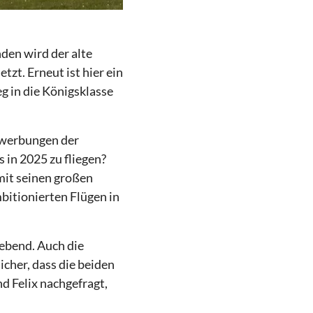
den wird der alte
zt. Erneut ist hier ein
eg in die Königsklasse
Bewerbungen der
 in 2025 zu fliegen?
mit seinen großen
mbitionierten Flügen in
gebend. Auch die
cher, dass die beiden
d Felix nachgefragt,