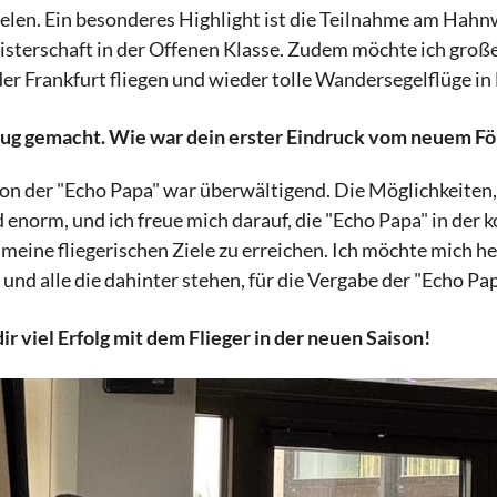
zielen. Ein besonderes Highlight ist die Teilnahme am Ha
sterschaft in der Offenen Klasse. Zudem möchte ich groß
er Frankfurt fliegen und wieder tolle Wandersegelflüge i
lug gemacht. Wie war dein erster Eindruck vom neuem Fö
on der "Echo Papa" war überwältigend. Die Möglichkeiten, 
d enorm, und ich freue mich darauf, die "Echo Papa" in de
 meine fliegerischen Ziele zu erreichen. Ich möchte mich h
 und alle die dahinter stehen, für die Vergabe der "Echo P
ir viel Erfolg mit dem Flieger in der neuen Saison!