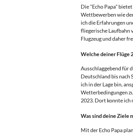
Die "Echo Papa" bietet
Wettbewerben wie der
ich die Erfahrungen un
fliegerische Laufbahn 
Flugzeug und daher fre
Welche deiner Flüge 2
Ausschlaggebend für d
Deutschland bis nach S
ich in der Lage bin, an
Wetterbedingungen zu 
2023. Dort konnte ich 
Was sind deine Ziele m
Mit der Echo Papa pla