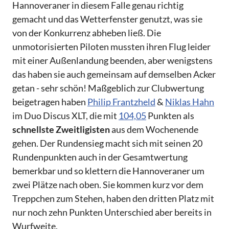
Hannoveraner in diesem Falle genau richtig
gemacht und das Wetterfenster genutzt, was sie
von der Konkurrenz abheben ließ. Die
unmotorisierten Piloten mussten ihren Flug leider
mit einer Außenlandung beenden, aber wenigstens
das haben sie auch gemeinsam auf demselben Acker
getan - sehr schön! Maßgeblich zur Clubwertung
beigetragen haben
Philip Frantzheld
&
Niklas Hahn
im Duo Discus XLT, die mit
104,05
Punkten als
schnellste Zweitligisten
aus dem Wochenende
gehen. Der Rundensieg macht sich mit seinen 20
Rundenpunkten auch in der Gesamtwertung
bemerkbar und so klettern die Hannoveraner um
zwei Plätze nach oben. Sie kommen kurz vor dem
Treppchen zum Stehen, haben den dritten Platz mit
nur noch zehn Punkten Unterschied aber bereits in
Wurfweite.