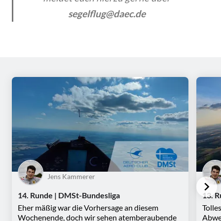
segelflug@daec.de
Jens Kammerer
14. Runde | DMSt-Bundesliga
13. 
Eher mäßig war die Vorhersage an diesem
Tolle
Wochenende, doch wir sehen atemberaubende
Abwec