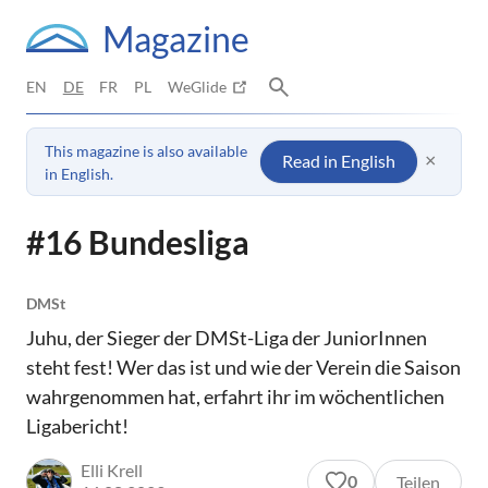
Magazine
EN
DE
FR
PL
WeGlide
This magazine is also available
×
Read in English
in English.
#16 Bundesliga
DMSt
Juhu, der Sieger der DMSt-Liga der JuniorInnen
steht fest! Wer das ist und wie der Verein die Saison
wahrgenommen hat, erfahrt ihr im wöchentlichen
Ligabericht!
Elli Krell
0
Teilen