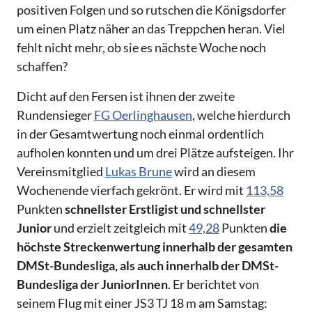
positiven Folgen und so rutschen die Königsdorfer
um einen Platz näher an das Treppchen heran. Viel
fehlt nicht mehr, ob sie es nächste Woche noch
schaffen?
Dicht auf den Fersen ist ihnen der zweite
Rundensieger
FG Oerlinghausen
, welche hierdurch
in der Gesamtwertung noch einmal ordentlich
aufholen konnten und um drei Plätze aufsteigen. Ihr
Vereinsmitglied
Lukas Brune
wird an diesem
Wochenende vierfach gekrönt. Er wird mit
113,58
Punkten
schnellster Erstligist und schnellster
Junior
und erzielt zeitgleich mit
49,28
Punkten
die
höchste Streckenwertung innerhalb der gesamten
DMSt-Bundesliga, als auch innerhalb der DMSt-
Bundesliga der JuniorInnen
. Er berichtet von
seinem Flug mit einer JS3 TJ 18 m am Samstag: