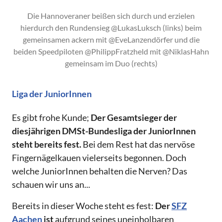
Die Hannoveraner beißen sich durch und erzielen
hierdurch den Rundensieg @LukasLuksch (links) beim
gemeinsamen ackern mit @EveLanzendörfer und die
beiden Speedpiloten @PhilippFratzheld mit @NiklasHahn
gemeinsam im Duo (rechts)
Liga der JuniorInnen
Es gibt frohe Kunde;
Der Gesamtsieger der
diesjährigen DMSt-Bundesliga der JuniorInnen
steht bereits fest.
Bei dem Rest hat das nervöse
Fingernägelkauen vielerseits begonnen. Doch
welche JuniorInnen behalten die Nerven? Das
schauen wir uns an...
Bereits in dieser Woche steht es fest:
Der
SFZ
Aachen
ist
aufgrund seines uneinholbaren