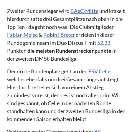
Zweiter Rundensieger wird
BAeC-Mitte
und kraxelt
hierdurch satte drei Gesamtplätze nach oben in die
Top Ten - da geht noch was! Die Clubmitglieder
Fabian Meise
&
Robin Förster
erzielen in dieser
Runde gemeinsam im Duo Discus T mit
52,33
Punkten
die meisten Rundenstreckenpunkte
in
der zweiten DMSt-Bundesliga.
Der dritte Rundenplatz geht an den
FSV Celle
,
welcher ebenfalls um drei Gesamtränge aufsteigt.
Hierdurch rettet er sich von einem Abstieg...
zumindest vorerst, denn es ist noch alles drin! Wir
sind gespannt, ob Celle in der nächsten Runde
standhalten kann und der zweiten Bundesliga in der
kommenden Saison erhalten bleibt.
Weiterhin erster Gesamtsieger ist der
AC