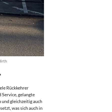
irth
?
iele Rückkehrer
 Service, gelangte
 und gleichzeitig auch
etzt, was sich auch in