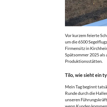
Vor kurzem feierte Sc
um die 6500 Segelflugz
Firmensitz in Kirchhei
Spätsommer 2025 als al
Produktionsstätten.
Tilo, wie sieht ein t
Mein Tag beginnt tatsäc
Runde durch die Halle
unseren Führungskräfte
wenn Kunden kommen – 