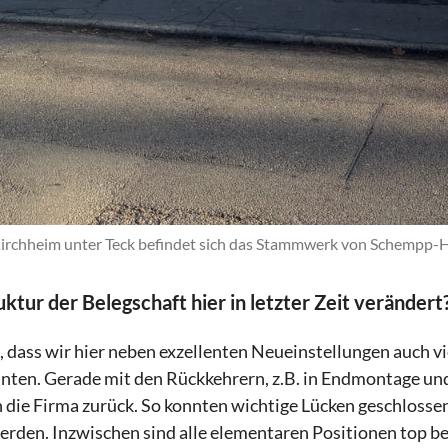
Kirchheim unter Teck befindet sich das Stammwerk von Schempp-H
uktur der Belegschaft hier in letzter Zeit verändert
n, dass wir hier neben exzellenten Neueinstellungen auch v
nten. Gerade mit den Rückkehrern, z.B. in Endmontage und
die Firma zurück. So konnten wichtige Lücken geschlossen
erden. Inzwischen sind alle elementaren Positionen top bes