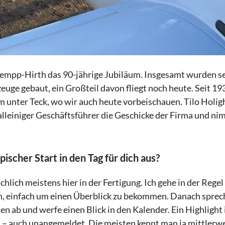
hempp-Hirth das 90-jährige Jubiläum. Insgesamt wurden 
euge gebaut, ein Großteil davon fliegt noch heute. Seit 193
m unter Teck, wo wir auch heute vorbeischauen. Tilo Holig
leiniger Geschäftsführer die Geschicke der Firma und nim
ypischer Start in den Tag für dich aus?
hlich meistens hier in der Fertigung. Ich gehe in der Regel
n, einfach um einen Überblick zu bekommen. Danach sprech
n ab und werfe einen Blick in den Kalender. Ein Highlight 
auch unangemeldet. Die meisten kennt man ja mittlerwei