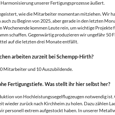
n Harmonisierung unserer Fertigungsprozesse äußert.
begeistert, wie die Mitarbeiter momentan mitziehen. Wir h
auch zu Beginn von 2025, aber gerade in den letzten Mona
m Wochenende kommen Leute rein, um wichtige Projekte fe
amm schaffen. Gegenwärtig produzieren wir ungefähr 50 Fl
tel auf die letzten drei Monate entfällt.
chen arbeiten zurzeit bei Schempp-Hirth?
00 Mitarbeiter und 10 Auszubildende.
ohe Fertigungstiefe. Was stellt ihr hier selbst her?
oduktion von Hochleistungssegelflugzeugen notwendig ist. G
eit wieder zurück nach Kirchheim zu holen. Dazu zählen La
wir personell extrem aufgestockt haben. In unserer Metallw