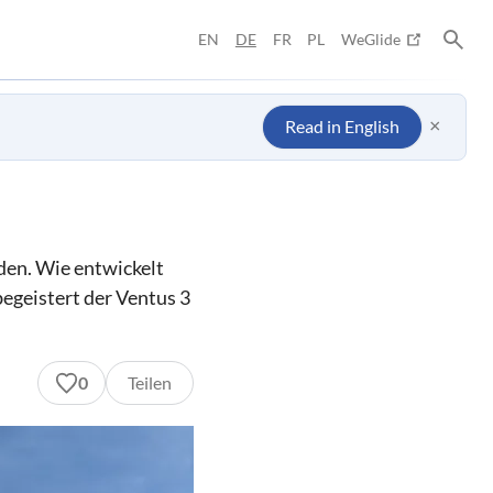
EN
DE
FR
PL
WeGlide
×
Read in English
den. Wie entwickelt
begeistert der Ventus 3
0
Teilen