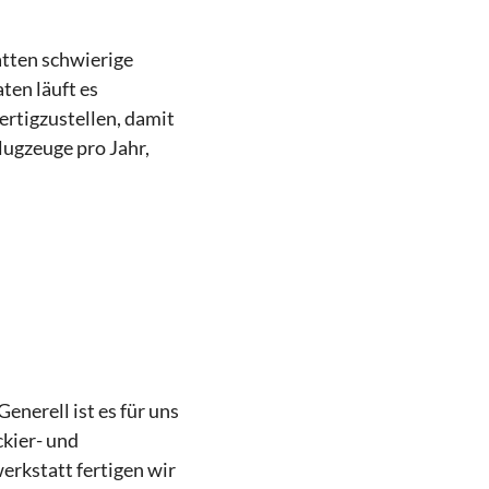
atten schwierige
ten läuft es
rtigzustellen, damit
ugzeuge pro Jahr,
enerell ist es für uns
ckier- und
erkstatt fertigen wir