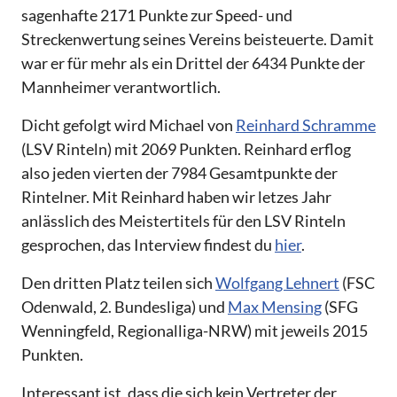
sagenhafte 2171 Punkte zur Speed- und
Streckenwertung seines Vereins beisteuerte. Damit
war er für mehr als ein Drittel der 6434 Punkte der
Mannheimer verantwortlich.
Dicht gefolgt wird Michael von
Reinhard Schramme
(LSV Rinteln) mit 2069 Punkten. Reinhard erflog
also jeden vierten der 7984 Gesamtpunkte der
Rintelner. Mit Reinhard haben wir letzes Jahr
anlässlich des Meistertitels für den LSV Rinteln
gesprochen, das Interview findest du
hier
.
Den dritten Platz teilen sich
Wolfgang Lehnert
(FSC
Odenwald, 2. Bundesliga) und
Max Mensing
(SFG
Wenningfeld, Regionalliga-NRW) mit jeweils 2015
Punkten.
Interessant ist, dass die sich kein Vertreter der