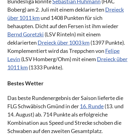
Bundesliga konnte
Sebastian Huhmann
(HAC
Boberg) am 2. Juli mit einem deklarierten
Dreieck
über 1011 km
und 1408 Punkten für sich
behaupten. Dicht auf den Fersen ist ihm wieder
Bernd Goretzki
(LSV Rinteln) mit einem
deklarierten
Dreieck über 1003 km
(1397 Punkte).
Komplementiert wird das Treppchen von
Felipe
Levin
(LSV Homberg/Ohm) mit einem
Dreieck über
1011 km
(1333 Punkte).
Bestes Wetter
Das beste Rundenergebnis der Saison lieferte die
FLG Schwäbisch Gmünd in der
16. Runde
(13. und
14. August) ab. 714 Punkte als erfolgreiche
Kombination aus Speed und Strecke schoben die
Schwaben auf den zweiten Gesamtplatz.