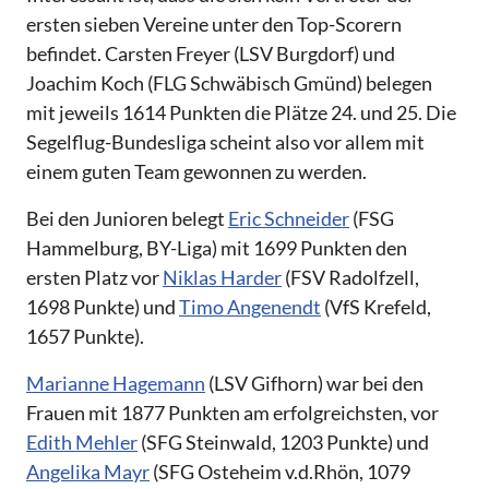
ersten sieben Vereine unter den Top-Scorern
befindet. Carsten Freyer (LSV Burgdorf) und
Joachim Koch (FLG Schwäbisch Gmünd) belegen
mit jeweils 1614 Punkten die Plätze 24. und 25. Die
Segelflug-Bundesliga scheint also vor allem mit
einem guten Team gewonnen zu werden.
Bei den Junioren belegt
Eric Schneider
(FSG
Hammelburg, BY-Liga) mit 1699 Punkten den
ersten Platz vor
Niklas Harder
(FSV Radolfzell,
1698 Punkte) und
Timo Angenendt
(VfS Krefeld,
1657 Punkte).
Marianne Hagemann
(LSV Gifhorn) war bei den
Frauen mit 1877 Punkten am erfolgreichsten, vor
Edith Mehler
(SFG Steinwald, 1203 Punkte) und
Angelika Mayr
(SFG Osteheim v.d.Rhön, 1079