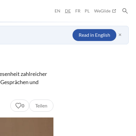
EN
DE
FR
PL
WeGlide
×
Read in English
esenheit zahlreicher
en Gesprächen und
0
Teilen