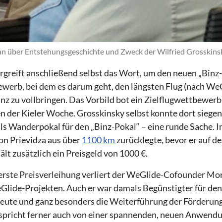
an über Entstehungsgeschichte und Zweck der Wilfried Grosskinsk
rgreift anschließend selbst das Wort, um den neuen „Binz-
werb, bei dem es darum geht, den längsten Flug (nach WeG
z zu vollbringen. Das Vorbild bot ein Zielflugwettbewerb
 der Kieler Woche. Grosskinsky selbst konnte dort siegen
ls Wanderpokal für den „Binz-Pokal“ – eine runde Sache. I
von Prievidza aus über
1100 km
zurücklegte, bevor er auf d
ält zusätzlich ein Preisgeld von 1000 €.
erste Preisverleihung verliert der WeGlide-Cofounder Mor
Glide-Projekten. Auch er war damals Begünstigter für den
 heute und ganz besonders die Weiterführung der Förderun
 spricht ferner auch von einer spannenden, neuen Anwendun