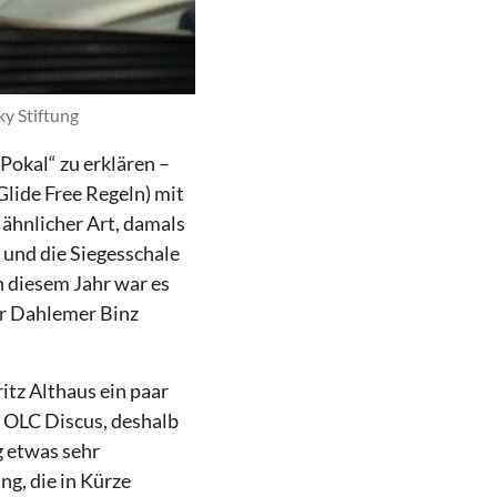
y Stiftung
Pokal“ zu erklären –
lide Free Regeln) mit
 ähnlicher Art, damals
 und die Siegesschale
n diesem Jahr war es
er Dahlemer Binz
itz Althaus ein paar
 OLC Discus, deshalb
g etwas sehr
g, die in Kürze