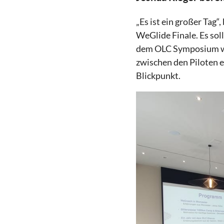
„Es ist ein großer Tag“,
WeGlide Finale. Es soll
dem OLC Symposium we
zwischen den Piloten e
Blickpunkt.