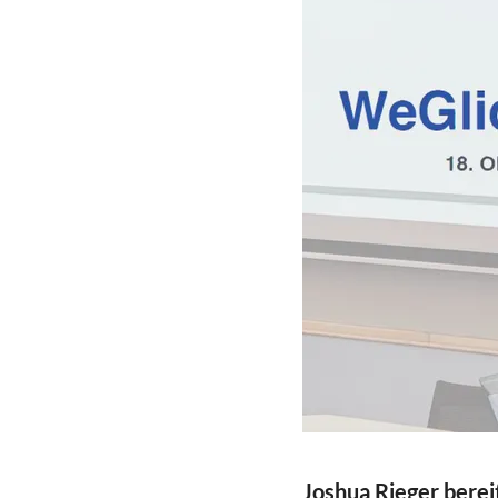
Joshua Rieger berei