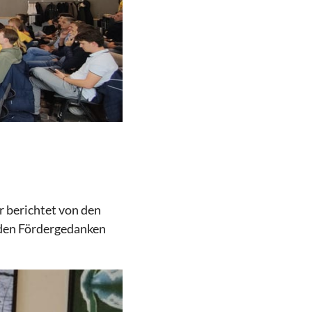
r berichtet von den
 den Fördergedanken