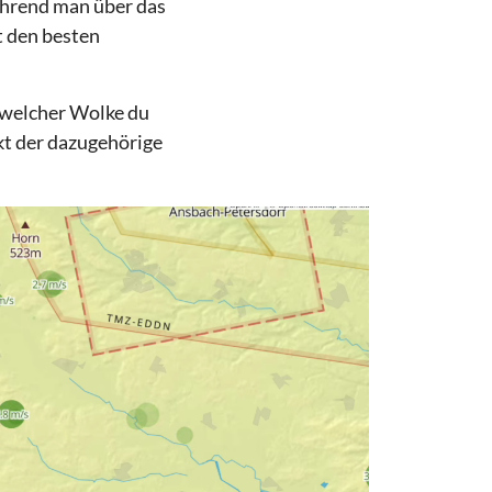
ährend man über das
t den besten
n welcher Wolke du
ekt der dazugehörige