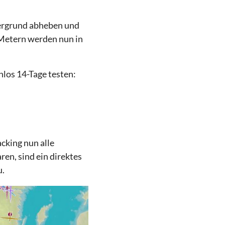
tergrund abheben und
0 Metern werden nun in
los 14-Tage testen:
cking nun alle
en, sind ein direktes
u.