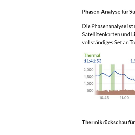
Phasen-Analyse für S
Die Phasenanalyse ist 
Satellitenkarten und L
vollständiges Set an To
Thermikrückschau fü