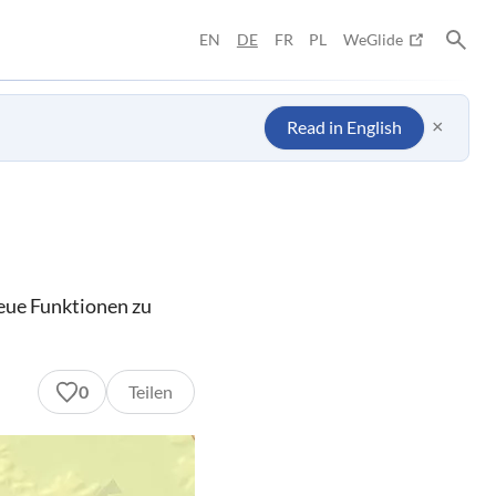
EN
DE
FR
PL
WeGlide
×
Read in English
eue Funktionen zu
0
Teilen