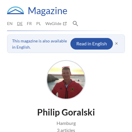
Magazine
EN
DE
FR
PL
WeGlide
This magazine is also available
×
Read in English
in English.
Philip Goralski
Hamburg
3 articles