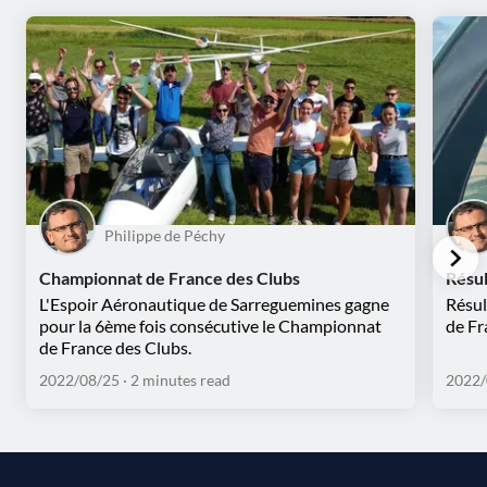
Philippe de Péchy
Championnat de France des Clubs
Résu
L'Espoir Aéronautique de Sarreguemines gagne
Résul
pour la 6ème fois consécutive le Championnat
de Fr
de France des Clubs.
2022/08/25
· 2 minutes read
2022/