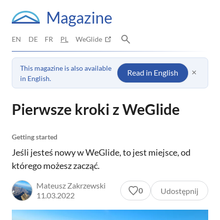
Magazine
EN
DE
FR
PL
WeGlide
This magazine is also available
×
Read in English
in English.
Pierwsze kroki z WeGlide
Getting started
Jeśli jesteś nowy w WeGlide, to jest miejsce, od
którego możesz zacząć.
Mateusz Zakrzewski
0
Udostępnij
11.03.2022