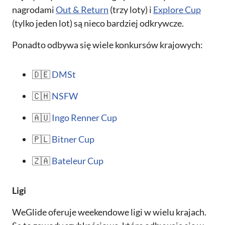
nagrodami
Out & Return
(trzy loty) i
Explore Cup
(tylko jeden lot) są nieco bardziej odkrywcze.
Ponadto odbywa się wiele konkursów krajowych:
🇩🇪
DMSt
🇨🇭
NSFW
🇦🇺
Ingo Renner Cup
🇵🇱
Bitner Cup
🇿🇦
Bateleur Cup
Ligi
WeGlide oferuje weekendowe ligi w wielu krajach.