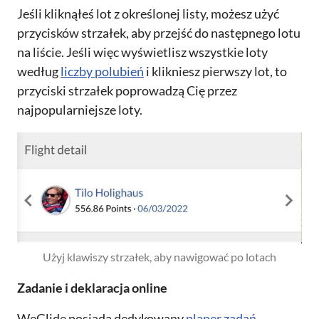
Jeśli kliknąłeś lot z określonej listy, możesz użyć
przycisków strzałek, aby przejść do następnego lotu
na liście. Jeśli więc wyświetlisz wszystkie loty
według
liczby polubień
i klikniesz pierwszy lot, to
przyciski strzałek poprowadzą Cię przez
najpopularniejsze loty.
Użyj klawiszy strzałek, aby nawigować po lotach
Zadanie i deklaracja online
WeGlide posiada dedykowany
planer zadań
.