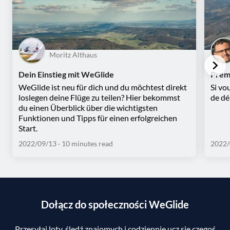
Moritz Althaus
Dein Einstieg mit WeGlide
Prem
WeGlide ist neu für dich und du möchtest direkt
Si vo
loslegen deine Flüge zu teilen? Hier bekommst
de dé
du einen Überblick über die wichtigsten
Funktionen und Tipps für einen erfolgreichen
Start.
2022/09/13
· 10 minutes read
2022/
Dołącz do społeczności WeGlide
Przesyłaj loty, śledź znajomych i codziennie ucz się czegoś