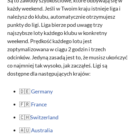
Są to zawody szybkościowe, które odbywają się w
każdy weekend. Jeśli w Twoim kraju istnieje liga i
należysz do klubu, automatycznie otrzymujesz
punkty do ligi. Liga bierze pod uwagę trzy
najszybsze loty każdego klubu w konkretny
weekend. Prędkość każdego lotu jest
zoptymalizowana w ciągu 2 godzin i trzech
odcinków. Jedyną zasadą jest to, że musisz ukończyć
co najmniej tak wysoko, jak zacząłeś. Ligi są
dostępne dla następujących krajów:
🇩🇪
Germany
🇫🇷
France
🇨🇭
Switzerland
🇦🇺
Australia