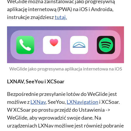
WeGlide można zainstalować jako progresywną
aplikację internetową (PWA) na iOS i Androida,
instrukcje znajdziesz
tutaj.
WeGlide jako progresywna aplikacja internetowa na iOS
LXNAV, SeeYou i XCSoar
Bezpośrednie przesyłanie lotów do WeGlide jest
możliwe z
LXNav
, SeeYou,
LXNavigation
i XCSoar.
W XCSoar po prostu przejdź do Ustawienia ->
WeGlide, aby wprowadzić swoje dane. Na
urządzeniach LXNav możliwe jest również pobranie