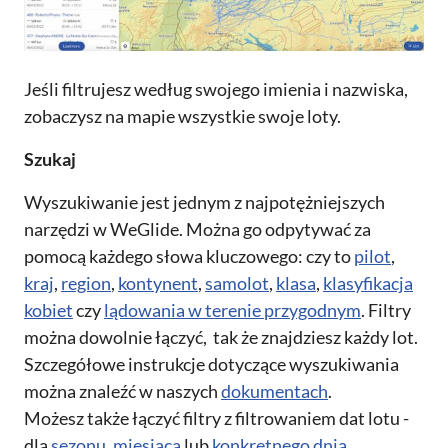
Jeśli filtrujesz według swojego imienia i nazwiska,
zobaczysz na mapie wszystkie swoje loty.
Szukaj
Wyszukiwanie jest jednym z najpotężniejszych
narzędzi w WeGlide. Można go odpytywać za
pomocą każdego słowa kluczowego: czy to
pilot
,
kraj
,
region
,
kontynent
,
samolot
,
klasa
,
klasyfikacja
kobiet
czy
lądowania w terenie przygodnym
. Filtry
można dowolnie łączyć, tak że znajdziesz każdy lot.
Szczegółowe instrukcje dotyczące wyszukiwania
można znaleźć w naszych
dokumentach
.
Możesz także łączyć filtry z filtrowaniem dat lotu -
dla
sezonu
,
miesiąca
lub
konkretnego dnia
.