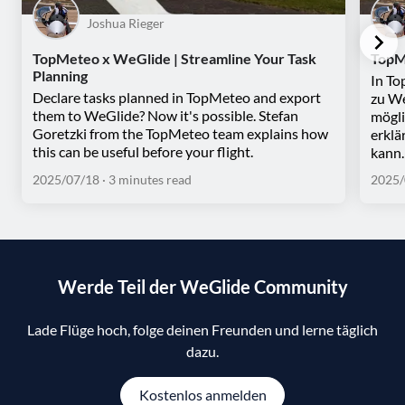
Joshua Rieger
TopMeteo x WeGlide | Streamline Your Task
TopM
Planning
In To
Declare tasks planned in TopMeteo and export
zu We
them to WeGlide? Now it's possible. Stefan
mögli
Goretzki from the TopMeteo team explains how
erklä
this can be useful before your flight.
kann.
2025/07/18
· 3 minutes read
2025/
Werde Teil der WeGlide Community
Lade Flüge hoch, folge deinen Freunden und lerne täglich
dazu.
Kostenlos anmelden