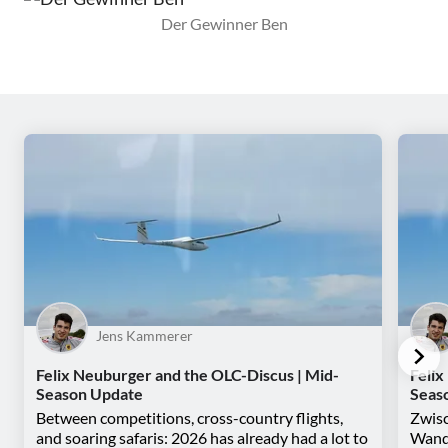
Der Gewinner Ben
Jens Kammerer
Felix Neuburger and the OLC-Discus | Mid-
Felix
Season Update
Seas
Between competitions, cross-country flights,
Zwisc
and soaring safaris: 2026 has already had a lot to
Wande