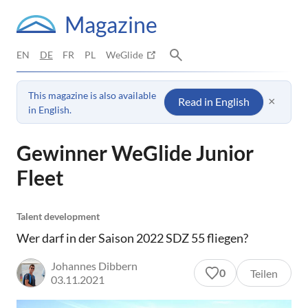
Magazine
EN
DE
FR
PL
WeGlide
This magazine is also available
×
Read in English
in English.
Gewinner WeGlide Junior
Fleet
Talent development
Wer darf in der Saison 2022 SDZ 55 fliegen?
Johannes Dibbern
0
Teilen
03.11.2021