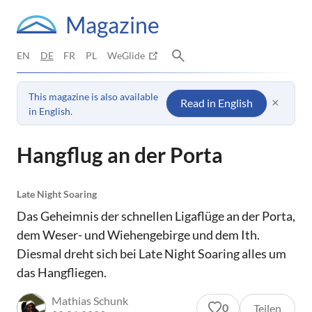
Magazine
EN
DE
FR
PL
WeGlide
This magazine is also available
×
Read in English
in English.
Hangflug an der Porta
Late Night Soaring
Das Geheimnis der schnellen Ligaflüge an der Porta,
dem Weser- und Wiehengebirge und dem Ith.
Diesmal dreht sich bei Late Night Soaring alles um
das Hangfliegen.
Mathias Schunk
0
Teilen