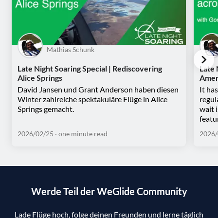
Mathias Schunk
Late Night Soaring Special | Rediscovering
Late 
Alice Springs
Amer
David Jansen und Grant Anderson haben diesen
It ha
Winter zahlreiche spektakuläre Flüge in Alice
regul
Springs gemacht.
wait 
featu
2026/02/25
· one minute read
2026/
Werde Teil der WeGlide Community
Lade Flüge hoch, folge deinen Freunden und lerne täglich