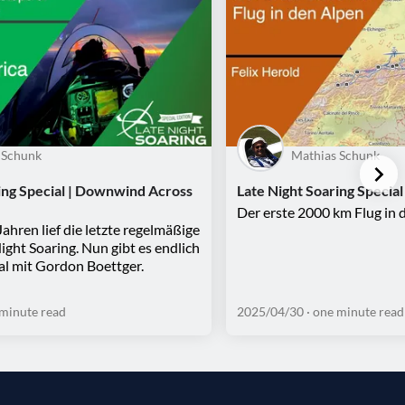
 Schunk
Mathias Schunk
ing Special | Downwind Across
Late Night Soaring Special
Der erste 2000 km Flug in 
ahren lief die letzte regelmäßige
ight Soaring. Nun gibt es endlich
al mit Gordon Boettger.
 minute read
2025/04/30
· one minute read