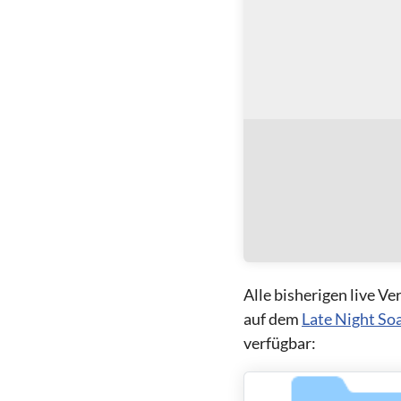
Alle bisherigen live V
auf dem
Late Night So
verfügbar: