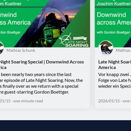
Mathias Schunk
Mathias
Night Soaring Special | Downwind Across
Late Night Soar
ica
America
s been nearly two years since the last
Vor knapp zwei J
ar episode of Late Night Soaring. Now, the
Folge von Late N
is finally over as we return with a special
wieder ein Speci
re guest-starring Gordon Boettger.
01/15
· one minute read
2026/01/15
· one