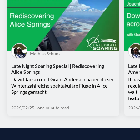
Mathias Schunk
Late Night Soaring Special | Rediscovering
Late 
Alice Springs
Amer
David Jansen und Grant Anderson haben diesen
It ha
Winter zahlreiche spektakuläre Flüge in Alice
regul
Springs gemacht.
wait 
featu
2026/02/25
· one minute read
2026/