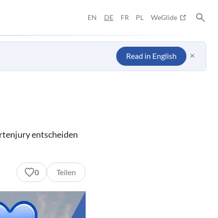
EN
DE
FR
PL
WeGlide
×
Read in English
rtenjury entscheiden
0
Teilen