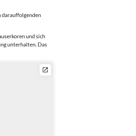
am darauffolgenden
auserkoren und sich
ung unterhalten. Das