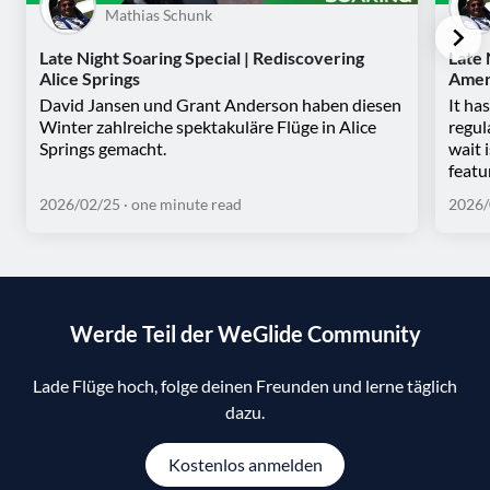
Mathias Schunk
Late Night Soaring Special | Rediscovering
Late 
Alice Springs
Amer
David Jansen und Grant Anderson haben diesen
It ha
Winter zahlreiche spektakuläre Flüge in Alice
regul
Springs gemacht.
wait 
featu
2026/02/25
· one minute read
2026/
Werde Teil der WeGlide Community
Lade Flüge hoch, folge deinen Freunden und lerne täglich
dazu.
Kostenlos anmelden