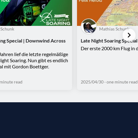
 Schunk
Mathias Schunk
ing Special | Downwind Across
Late Night Soaring Special
Der erste 2000 km Flug in 
ahren lief die letzte regelmäßige
ight Soaring. Nun gibt es endlich
al mit Gordon Boettger.
 minute read
2025/04/30
· one minute read