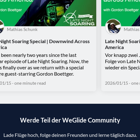
Mathias Schunk
Mathias
Night Soaring Special | Downwind Across
Late Night Soar
ica
America
s been nearly two years since the last
Vor knapp zwei J
ar episode of Late Night Soaring. Now, the
Folge von Late N
is finally over as we return with a special
wieder ein Speci
re guest-starring Gordon Boettger.
01/15
· one minute read
2026/01/15
· one
Werde Teil der WeGlide Community
Lade Flüge hoch, folge deinen Freunden und lerne täglich dazu.