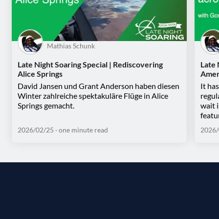
Mathias Schunk
Late Night Soaring Special | Rediscovering
Late 
Alice Springs
Amer
David Jansen und Grant Anderson haben diesen
It ha
Winter zahlreiche spektakuläre Flüge in Alice
regul
Springs gemacht.
wait 
featu
2026/02/25
· one minute read
2026/