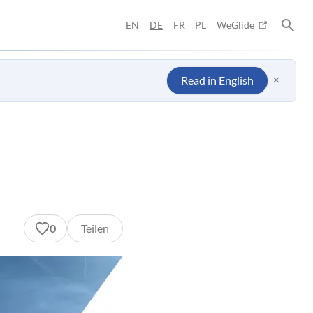
EN
DE
FR
PL
WeGlide
×
Read in English
0
Teilen