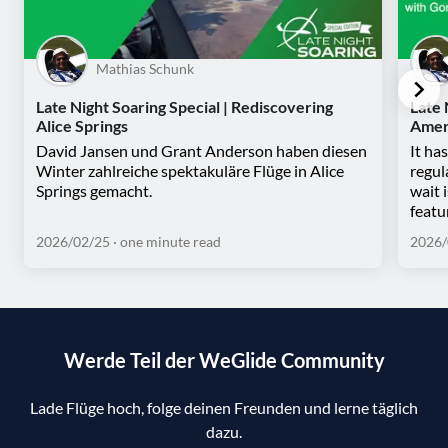
Mathias Schunk
Late Night Soaring Special | Rediscovering
Late 
Alice Springs
Amer
David Jansen und Grant Anderson haben diesen
It ha
Winter zahlreiche spektakuläre Flüge in Alice
regul
Springs gemacht.
wait 
featu
2026/02/25
· one minute read
2026/
Werde Teil der WeGlide Community
Lade Flüge hoch, folge deinen Freunden und lerne täglich
dazu.