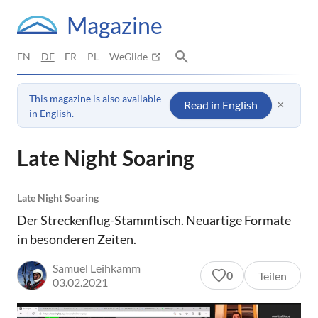
Magazine
EN
DE
FR
PL
WeGlide
This magazine is also available
×
Read in English
in English.
Late Night Soaring
Late Night Soaring
Der Streckenflug-Stammtisch. Neuartige Formate
in besonderen Zeiten.
Samuel Leihkamm
0
Teilen
03.02.2021