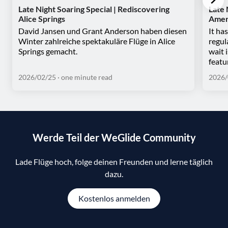
Late Night Soaring Special | Rediscovering
Late 
Alice Springs
Amer
David Jansen und Grant Anderson haben diesen
It ha
Winter zahlreiche spektakuläre Flüge in Alice
regul
Springs gemacht.
wait 
featu
2026/02/25
· one minute read
2026/
Werde Teil der WeGlide Community
Lade Flüge hoch, folge deinen Freunden und lerne täglich
dazu.
Kostenlos anmelden