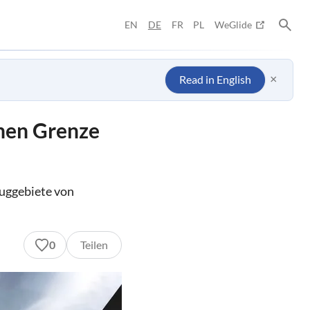
EN
DE
FR
PL
WeGlide
×
Read in English
chen Grenze
fluggebiete von
0
Teilen