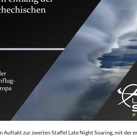
 Auftakt zur zweiten Staffel Late Night Soaring, mit der 