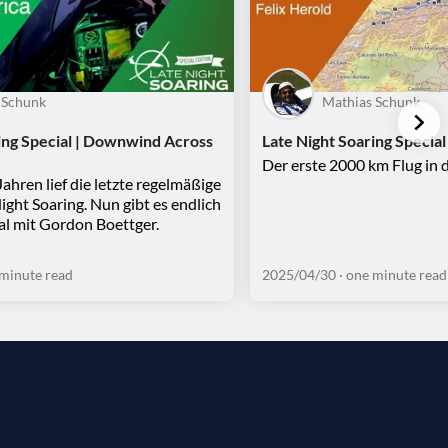
 Schunk
Mathias Schunk
ing Special | Downwind Across
Late Night Soaring Special
Der erste 2000 km Flug in 
ahren lief die letzte regelmäßige
ight Soaring. Nun gibt es endlich
al mit Gordon Boettger.
 minute read
2025/04/30
· one minute read