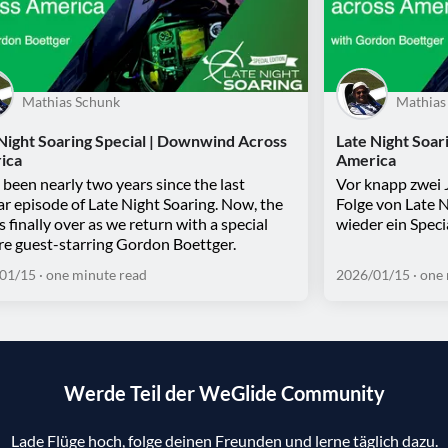
Mathias Schunk
Mathias
Night Soaring Special | Downwind Across
Late Night Soar
ica
America
s been nearly two years since the last
Vor knapp zwei J
ar episode of Late Night Soaring. Now, the
Folge von Late N
is finally over as we return with a special
wieder ein Speci
re guest-starring Gordon Boettger.
01/15
· one minute read
2026/01/15
· one
Werde Teil der WeGlide Community
Lade Flüge hoch, folge deinen Freunden und lerne täglich dazu.