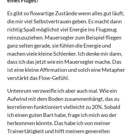
eines Fluges?
Es gibt so flowartige Zustände wenn alles gut läuft,
die mir viel Selbstvertrauen geben. Es macht dann
richtig Spaß möglichst viel Energie ins Flugzeug
reinzuzuziehen. Mauersegler zum Beispiel fliegen
ganz selten gerade, sie fühlen die Energie und
machen viele kleine Schlenker. Ich denke mir dann,
dass ich das jetzt wie ein Mauersegler mache. Das
ist eine kleine Affirmation und solch eine Metapher
verstärkt das Flow-Gefühl.
Untenrum verzweifle ich aber auch mal. Wie ein
Aufwind mit dem Boden zusammenhängt, das zu
korrelieren funktioniert vielleicht zu 20%. Sobald
ich einen guten Bart habe, frage ich mich wo der
herkommen könnte. Das habe ich von meiner
Trainertätigkeit und hilft meinem generellen