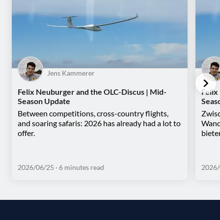
Jens Kammerer
Felix Neuburger and the OLC-Discus | Mid-
Felix
Season Update
Seas
Between competitions, cross-country flights,
Zwisc
and soaring safaris: 2026 has already had a lot to
Wande
offer.
biete
2026/06/25
· 6 minutes read
2026/