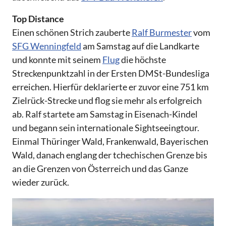
Top Distance
Einen schönen Strich zauberte
Ralf Burmester
vom
SFG Wenningfeld
am Samstag auf die Landkarte
und konnte mit seinem
Flug
die höchste
Streckenpunktzahl in der Ersten DMSt-Bundesliga
erreichen. Hierfür deklarierte er zuvor eine 751 km
Zielrück-Strecke und flog sie mehr als erfolgreich
ab. Ralf startete am Samstag in Eisenach-Kindel
und begann sein internationale Sightseeingtour.
Einmal Thüringer Wald, Frankenwald, Bayerischen
Wald, danach englang der tchechischen Grenze bis
an die Grenzen von Österreich und das Ganze
wieder zurück.