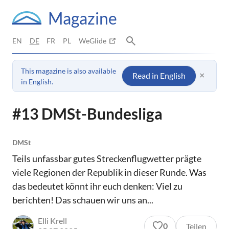
Magazine
EN
DE
FR
PL
WeGlide
This magazine is also available
×
Read in English
in English.
#13 DMSt-Bundesliga
DMSt
Teils unfassbar gutes Streckenflugwetter prägte
viele Regionen der Republik in dieser Runde. Was
das bedeutet könnt ihr euch denken: Viel zu
berichten! Das schauen wir uns an...
Elli Krell
0
Teilen