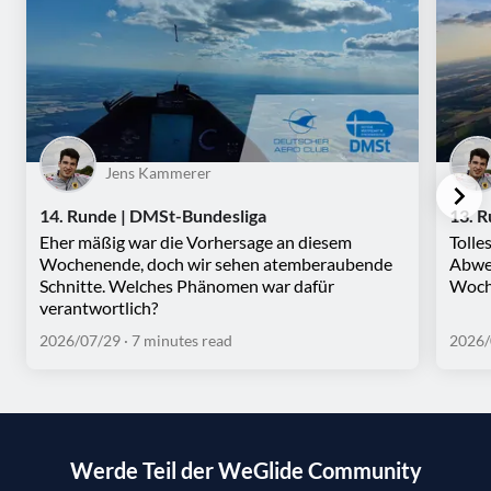
Jens Kammerer
14. Runde | DMSt-Bundesliga
13. 
Eher mäßig war die Vorhersage an diesem
Tolle
Wochenende, doch wir sehen atemberaubende
Abwec
Schnitte. Welches Phänomen war dafür
Woche
verantwortlich?
2026/07/29
· 7 minutes read
2026/
Werde Teil der WeGlide Community