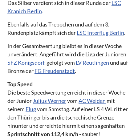
Das Silber verdient sich in dieser Runde der
LSC
Kranich Berlin
.
Ebenfalls auf das Treppchen und auf dem 3.
Rundenplatz kämpft sich der
LSC Interflug Berlin
.
In der Gesamtwertung bleibt es in dieser Woche
unverändert. Angeführt wird die Liga der Junioren
SFZ Königsdorf
, gefolgt vom
LV Reutlingen
und auf
Bronze der
FG Freudenstadt
.
Top Speed
Die beste Speedwertung erreicht in dieser Woche
der Junior
Julius Werner
vom
AC Weiden
mit
seinem
Flug
vom Samstag. Auf einer LS 4 WL ritt er
den Thüringer bis an die tschechische Grenze
hinunter und erreichte hiermit einen sagenhaften
Sprintschnitt von 112,4 km/h
- sauber!