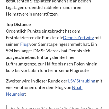
getauschten Sitzplätzen können sie an beiden
Ligatagen ordentlich abliefern und ihren
Heimatverein unterstützen.
Top Distance
Ordentlich Punkte eingebracht hat dem
Erstplatzierten die Punkte, die
Dennis Zettwitz
mit
seinem
Flug
vom Samstag eingesammelt hat. Ein
594 km langes DMSt-Viereck hat Dennis sich
ausgeschrieben. Entlang der Berliner
Luftraumgrenze, zur Hälfte bis nach Polen hinein
kurz bis vor Lubin führte ihn seine Flugroute.
Zweiter wird in dieser Runde der
LSV Straubing
mit
viel Emotionen unter dem Flug von
Noah
Neumeier
:
Er hats geschafft ! Er hat die Dreicke diesmal