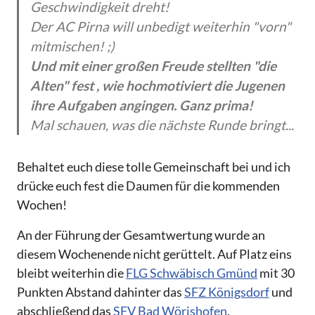
Geschwindigkeit dreht!
Der AC Pirna will unbedigt weiterhin "vorn"
mitmischen! ;)
Und mit einer großen Freude stellten "die
Alten" fest , wie hochmotiviert die Jugenen
ihre Aufgaben angingen. Ganz prima!
Mal schauen, was die nächste Runde bringt...
Behaltet euch diese tolle Gemeinschaft bei und ich
drücke euch fest die Daumen für die kommenden
Wochen!
An der Führung der Gesamtwertung wurde an
diesem Wochenende nicht gerüttelt. Auf Platz eins
bleibt weiterhin die
FLG Schwäbisch Gmünd
mit 30
Punkten Abstand dahinter das
SFZ Königsdorf
und
abschließend das
SFV Bad Wörishofen
.