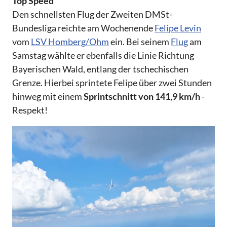
Top Speed
Den schnellsten Flug der Zweiten DMSt-
Bundesliga reichte am Wochenende
Felipe Levin
vom
LSV Homberg/Ohm
ein. Bei seinem
Flug
am
Samstag wählte er ebenfalls die Linie Richtung
Bayerischen Wald, entlang der tschechischen
Grenze. Hierbei sprintete Felipe über zwei Stunden
hinweg mit einem
Sprintschnitt von 141,9 km/h
-
Respekt!