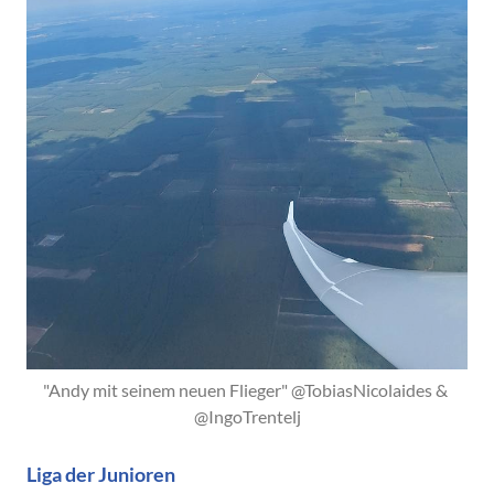
"Andy mit seinem neuen Flieger" @TobiasNicolaides & 
@IngoTrentelj
Liga der Junioren