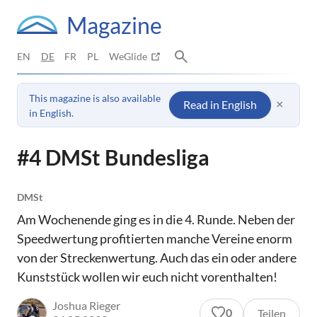
Magazine
EN
DE
FR
PL
WeGlide
This magazine is also available
×
Read in English
in English.
#4 DMSt Bundesliga
DMSt
Am Wochenende ging es in die 4. Runde. Neben der
Speedwertung profitierten manche Vereine enorm
von der Streckenwertung. Auch das ein oder andere
Kunststück wollen wir euch nicht vorenthalten!
Joshua Rieger
0
Teilen