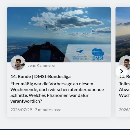
Jens Kammerer
14. Runde | DMSt-Bundesliga
13. 
Eher mäßig war die Vorhersage an diesem
Tolle
Wochenende, doch wir sehen atemberaubende
Abwec
Schnitte. Welches Phänomen war dafür
Woche
verantwortlich?
2026/07/29
· 7 minutes read
2026/