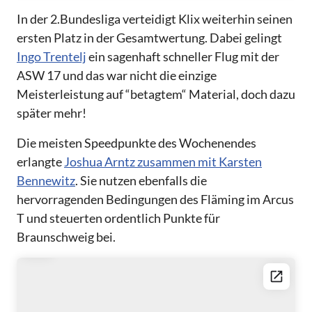
In der 2.Bundesliga verteidigt Klix weiterhin seinen
ersten Platz in der Gesamtwertung. Dabei gelingt
Ingo Trentelj
ein sagenhaft schneller Flug mit der
ASW 17 und das war nicht die einzige
Meisterleistung auf “betagtem“ Material, doch dazu
später mehr!
Die meisten Speedpunkte des Wochenendes
erlangte
Joshua Arntz zusammen mit Karsten
Bennewitz
. Sie nutzen ebenfalls die
hervorragenden Bedingungen des Fläming im Arcus
T und steuerten ordentlich Punkte für
Braunschweig bei.