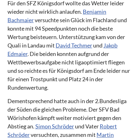
Für den SFZ Königsdorf wollte das Wetter leider
wieder nicht wirklich anlaufen.
Benjamin
Bachmaier
versuchte sein Glück im Flachland und
konnte mit 94 Speedpunkten noch die beste
Wertung beisteuern. Unterstützung kam von der
Quali in Landau mit
David Techmer
und
Jakob
Edmaier
. Die beiden konnten aufgrund der
Wettbewerbsaufgabe nicht ligaoptimiert fliegen
und so reichte es für Königsdorf am Ende leider nur
für einen Trostpunkt und Platz 24 in der
Rundenwertung.
Dementsprechend hatte auch in der 2.Bundesliga
der Süden die gleichen Probleme. Der SFV Bad
Wörishofen kämpft weiter motiviert gegen den
Abstieg an.
Simon Schröder
und Vater
Robert
Schröder
versuchten, zusammen mit
Martin