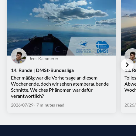
Jens Kammerer
14. Runde | DMSt-Bundesliga
13. 
Eher mäßig war die Vorhersage an diesem
Tolle
Wochenende, doch wir sehen atemberaubende
Abwec
Schnitte. Welches Phänomen war dafür
Woche
verantwortlich?
2026/07/29
· 7 minutes read
2026/