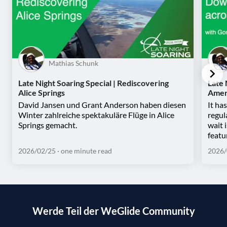
Mathias Schunk
Late Night Soaring Special | Rediscovering
Late 
Alice Springs
Amer
David Jansen und Grant Anderson haben diesen
It ha
Winter zahlreiche spektakuläre Flüge in Alice
regul
Springs gemacht.
wait 
featu
2026/02/25
· one minute read
2026/
Werde Teil der WeGlide Community