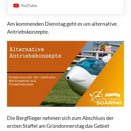
aus einer Initiative der Königsdorfer und
YouTube
Unterwössener Streckenflieger entstanden.
Den bisher üblichen Klingelbeutel für die
Jugend-Streckenflugförderung gibt es auch
Am kommenden Dienstag geht es um alternative
wieder:IBAN: DE92 7005 4306 005…
Antriebskonzepte.
Die Bergflieger nehmen sich zum Abschluss der
ersten Staffel am Gründonnerstag das Gebiet