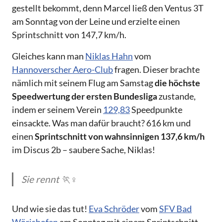
gestellt bekommt, denn Marcel ließ den Ventus 3T
am Sonntag von der Leine und erzielte einen
Sprintschnitt von 147,7 km/h.
Gleiches kann man
Niklas Hahn
vom
Hannoverscher Aero-Club
fragen. Dieser brachte
nämlich mit seinem Flug am Samstag
die höchste
Speedwertung der ersten Bundesliga
zustande,
indem er seinem Verein
129,83
Speedpunkte
einsackte. Was man dafür braucht? 616 km und
einen
Sprintschnitt von wahnsinnigen 137,6 km/h
im Discus 2b – saubere Sache, Niklas!
Sie rennt 🏃♀️
Und wie sie das tut!
Eva Schröder
vom
SFV Bad