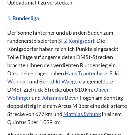
Uploads nicht zu verstecken.
1. Bundesliga
Der Sonne hinterher und ab in den Süden zum
rundenerstplazierten
SFZ Königsdorf
. Die
Königsdorfer haben reichlich Punkte eingesackt.
Tolle Flüge auf angemeldeten DMSt-Strecken
brachten Ihnen den verdienten Rundensieg ein.
Dazu beigetragen haben
Hans Trautenberg
,
Ecki
Wehnert
und
Benedikt Waegele
angemeldete
DMSt-Zielrück-Strecke über 810 km.
Oliver
Wolfinger
und
Johannes Beyer
flogen am Sonntag
doppelsitzig in einem Arcus M über eine deklarierte
Strecke von 677 km und
Mathias Schunk
in einem
Quintus über 1.039 km.