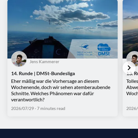
Jens Kammerer
14. Runde | DMSt-Bundesliga
13. 
Eher mäßig war die Vorhersage an diesem
Tolle
Wochenende, doch wir sehen atemberaubende
Abwec
Schnitte. Welches Phänomen war dafür
Woche
verantwortlich?
2026/07/29
· 7 minutes read
2026/