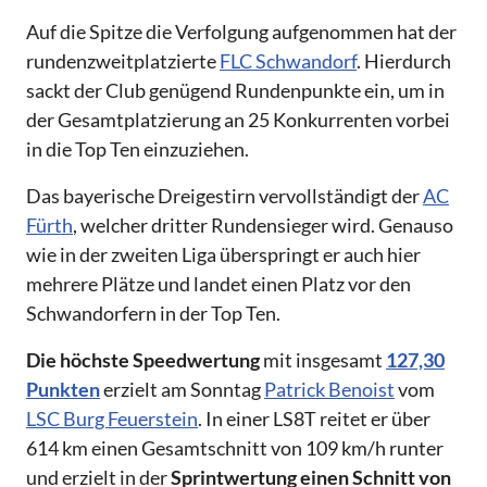
Auf die Spitze die Verfolgung aufgenommen hat der
rundenzweitplatzierte
FLC Schwandorf
. Hierdurch
sackt der Club genügend Rundenpunkte ein, um in
der Gesamtplatzierung an 25 Konkurrenten vorbei
in die Top Ten einzuziehen.
Das bayerische Dreigestirn vervollständigt der
AC
Fürth
, welcher dritter Rundensieger wird. Genauso
wie in der zweiten Liga überspringt er auch hier
mehrere Plätze und landet einen Platz vor den
Schwandorfern in der Top Ten.
Die höchste Speedwertung
mit insgesamt
127,30
Punkten
erzielt am Sonntag
Patrick Benoist
vom
LSC Burg Feuerstein
. In einer LS8T reitet er über
614 km einen Gesamtschnitt von 109 km/h runter
und erzielt in der
Sprintwertung einen Schnitt von