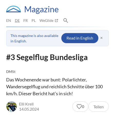
Magazine
EN
DE
FR
PL
WeGlide
This magazine is also available
×
Read in English
in English.
#3 Segelflug Bundesliga
DMSt
Das Wochenende war bunt: Polarlichter,
Wandersegelflug und reichlich Schnitte über 100
km/h. Dieser Bericht hat’s in sich!
Elli Krell
0
Teilen
14.05.2024