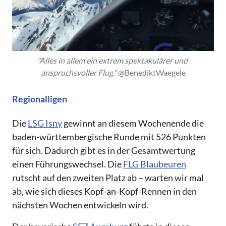
"Alles in allem ein extrem spektakulärer und 
anspruchsvoller Flug." 
@BenediktWaegele
Regionalligen
Die
LSG Isny
gewinnt an diesem Wochenende die
baden-württembergische Runde mit 526 Punkten
für sich. Dadurch gibt es in der Gesamtwertung
einen Führungswechsel. Die
FLG Blaubeuren
rutscht auf den zweiten Platz ab – warten wir mal
ab, wie sich dieses Kopf-an-Kopf-Rennen in den
nächsten Wochen entwickeln wird.