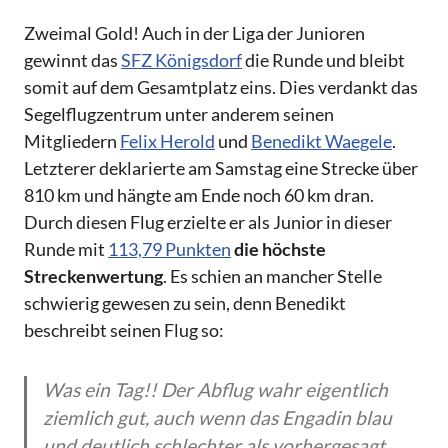
Zweimal Gold! Auch in der Liga der Junioren
gewinnt das
SFZ Königsdorf
die Runde und bleibt
somit auf dem Gesamtplatz eins. Dies verdankt das
Segelflugzentrum unter anderem seinen
Mitgliedern
Felix Herold
und
Benedikt Waegele
.
Letzterer deklarierte am Samstag eine Strecke über
810 km und hängte am Ende noch 60 km dran.
Durch diesen Flug erzielte er als Junior in dieser
Runde mit
113,79 Punkten
die höchste
Streckenwertung
. Es schien an mancher Stelle
schwierig gewesen zu sein, denn Benedikt
beschreibt seinen Flug so:
Was ein Tag!! Der Abflug wahr eigentlich
ziemlich gut, auch wenn das Engadin blau
und deutlich schlechter als vorhergesagt