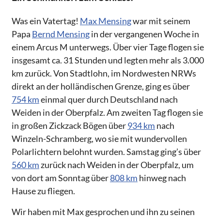
Was ein Vatertag!
Max Mensing
war mit seinem
Papa
Bernd Mensing
in der vergangenen Woche in
einem Arcus M unterwegs. Über vier Tage flogen sie
insgesamt ca. 31 Stunden und legten mehr als 3.000
km zurück. Von Stadtlohn, im Nordwesten NRWs
direkt an der holländischen Grenze, ging es über
754 km
einmal quer durch Deutschland nach
Weiden in der Oberpfalz. Am zweiten Tag flogen sie
in großen Zickzack Bögen über
934 km
nach
Winzeln-Schramberg, wo sie mit wundervollen
Polarlichtern belohnt wurden. Samstag ging’s über
560 km
zurück nach Weiden in der Oberpfalz, um
von dort am Sonntag über
808 km
hinweg nach
Hause zu fliegen.
Wir haben mit Max gesprochen und ihn zu seinen