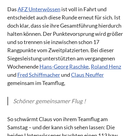
Das
AFZ Unterwössen
ist voll in Fahrt und
entscheidet auch diese Runde erneut für sich. Ist
doch klar, dass sie ihre Gesamtführung hierdurch
halten können. Der Punktevorsprung wird größer
und so trennen sie inzwischen schon 17
Rangpunkte vom Zweitplatzierten. Bei dieser
Siegesleistung unterstützten am vergangenen
Wochenende
Hans-Georg Raschke
,
Roland Henz
und
Fred Schiffmacher
und
Claus Neuffer
gemeinsam im Teamflug,
Schöner gemeinsamer Flug !
So schwärmt Claus von ihrem Teamflug am
Samstag – und der kann sich sehen lassen: Die
beiden Unterwössener brachten einen 113 bzw.