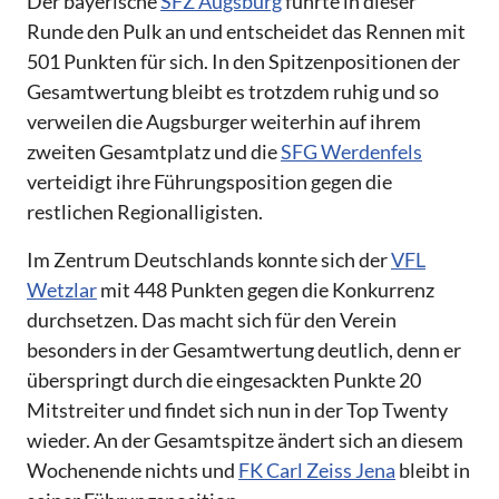
Der bayerische
SFZ Augsburg
führte in dieser
Runde den Pulk an und entscheidet das Rennen mit
501 Punkten für sich. In den Spitzenpositionen der
Gesamtwertung bleibt es trotzdem ruhig und so
verweilen die Augsburger weiterhin auf ihrem
zweiten Gesamtplatz und die
SFG Werdenfels
verteidigt ihre Führungsposition gegen die
restlichen Regionalligisten.
Im Zentrum Deutschlands konnte sich der
VFL
Wetzlar
mit 448 Punkten gegen die Konkurrenz
durchsetzen. Das macht sich für den Verein
besonders in der Gesamtwertung deutlich, denn er
überspringt durch die eingesackten Punkte 20
Mitstreiter und findet sich nun in der Top Twenty
wieder. An der Gesamtspitze ändert sich an diesem
Wochenende nichts und
FK Carl Zeiss Jena
bleibt in