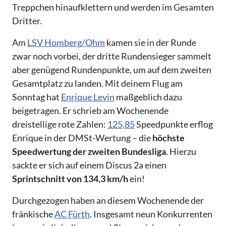
Treppchen hinaufklettern und werden im Gesamten
Dritter.
Am
LSV Homberg/Ohm
kamen sie in der Runde
zwar noch vorbei, der dritte Rundensieger sammelt
aber genügend Rundenpunkte, um auf dem zweiten
Gesamtplatz zu landen. Mit deinem Flug am
Sonntag hat
Enrique Levin
maßgeblich dazu
beigetragen. Er schrieb am Wochenende
dreistellige rote Zahlen:
125,85
Speedpunkte erflog
Enrique in der DMSt-Wertung – die
höchste
Speedwertung der zweiten Bundesliga
. Hierzu
sackte er sich auf einem Discus 2a einen
Sprintschnitt von 134,3 km/h
ein!
Durchgezogen haben an diesem Wochenende der
fränkische
AC Fürth
. Insgesamt neun Konkurrenten