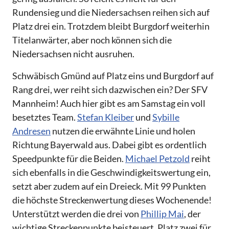
Rundensieg und die Niedersachsen reihen sich auf
Platz drei ein. Trotzdem bleibt Burgdorf weiterhin
Titelanwärter, aber noch können sich die
Niedersachsen nicht ausruhen.
Schwäbisch Gmünd auf Platz eins und Burgdorf auf
Rang drei, wer reiht sich dazwischen ein? Der SFV
Mannheim! Auch hier gibt es am Samstag ein voll
besetztes Team.
Stefan Kleiber
und
Sybille
Andresen
nutzen die erwähnte Linie und holen
Richtung Bayerwald aus. Dabei gibt es ordentlich
Speedpunkte für die Beiden.
Michael Petzold
reiht
sich ebenfalls in die Geschwindigkeitswertung ein,
setzt aber zudem auf ein Dreieck. Mit 99 Punkten
die höchste Streckenwertung dieses Wochenende!
Unterstützt werden die drei von
Phillip Mai
, der
wichtige Streckenpunkte beisteuert. Platz zwei für