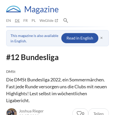
Magazine
EN
DE
FR
PL
WeGlide
This magazine is also available
×
Read in English
in English.
#12 Bundesliga
DMSt
Die DMSt Bundesliga 2022, ein Sommermärchen.
Fast jede Runde versorgen uns die Clubs mit neuen
Highlights! Lest selbst im wöchentlichen
Ligabericht.
Joshua Rieger
0
Teilen