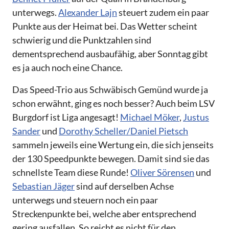
unterwegs.
Alexander Lajn
steuert zudem ein paar
Punkte aus der Heimat bei. Das Wetter scheint
schwierig und die Punktzahlen sind
dementsprechend ausbaufähig, aber Sonntag gibt
es ja auch noch eine Chance.
Das Speed-Trio aus Schwäbisch Gemünd wurde ja
schon erwähnt, ging es noch besser? Auch beim LSV
Burgdorf ist Liga angesagt!
Michael Möker
,
Justus
Sander
und
Dorothy Scheller/Daniel Pietsch
sammeln jeweils eine Wertung ein, die sich jenseits
der 130 Speedpunkte bewegen. Damit sind sie das
schnellste Team diese Runde!
Oliver Sörensen
und
Sebastian Jäger
sind auf derselben Achse
unterwegs und steuern noch ein paar
Streckenpunkte bei, welche aber entsprechend
gering ausfallen. So reicht es nicht für den