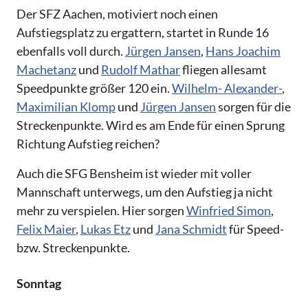
Der SFZ Aachen, motiviert noch einen
Aufstiegsplatz zu ergattern, startet in Runde 16
ebenfalls voll durch.
Jürgen Jansen
,
Hans Joachim
Machetanz
und
Rudolf Mathar
fliegen allesamt
Speedpunkte größer 120 ein.
Wilhelm- Alexander-
,
Maximilian Klomp
und
Jürgen Jansen
sorgen für die
Streckenpunkte. Wird es am Ende für einen Sprung
Richtung Aufstieg reichen?
Auch die SFG Bensheim ist wieder mit voller
Mannschaft unterwegs, um den Aufstieg ja nicht
mehr zu verspielen. Hier sorgen
Winfried Simon
,
Felix Maier
,
Lukas Etz
und
Jana Schmidt
für Speed-
bzw. Streckenpunkte.
Sonntag