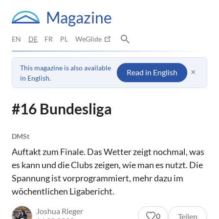
Magazine
EN
DE
FR
PL
WeGlide
This magazine is also available
×
Read in English
in English.
#16 Bundesliga
DMSt
Auftakt zum Finale. Das Wetter zeigt nochmal, was
es kann und die Clubs zeigen, wie man es nutzt. Die
Spannung ist vorprogrammiert, mehr dazu im
wöchentlichen Ligabericht.
Joshua Rieger
0
Teilen