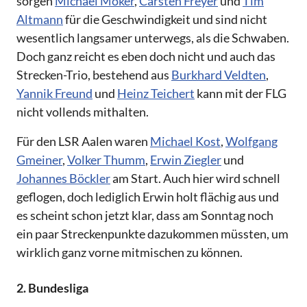
sorgen
Michael Möker
,
Carsten Freyer
und
Tim
Altmann
für die Geschwindigkeit und sind nicht
wesentlich langsamer unterwegs, als die Schwaben.
Doch ganz reicht es eben doch nicht und auch das
Strecken-Trio, bestehend aus
Burkhard Veldten
,
Yannik Freund
und
Heinz Teichert
kann mit der FLG
nicht vollends mithalten.
Für den LSR Aalen waren
Michael Kost
,
Wolfgang
Gmeiner
,
Volker Thumm
,
Erwin Ziegler
und
Johannes Böckler
am Start. Auch hier wird schnell
geflogen, doch lediglich Erwin holt flächig aus und
es scheint schon jetzt klar, dass am Sonntag noch
ein paar Streckenpunkte dazukommen müssten, um
wirklich ganz vorne mitmischen zu können.
2. Bundesliga