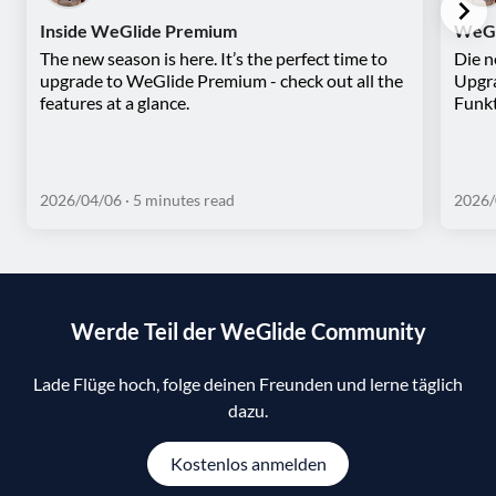
Inside WeGlide Premium
WeGl
The new season is here. It’s the perfect time to
Die n
upgrade to WeGlide Premium - check out all the
Upgra
features at a glance.
Funkt
2026/04/06
· 5 minutes read
2026/
Werde Teil der WeGlide Community
Lade Flüge hoch, folge deinen Freunden und lerne täglich
dazu.
Kostenlos anmelden