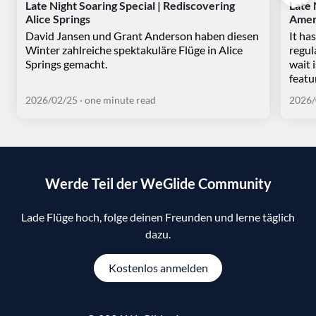
Late Night Soaring Special | Rediscovering
Late 
Alice Springs
Amer
David Jansen und Grant Anderson haben diesen
It ha
Winter zahlreiche spektakuläre Flüge in Alice
regul
Springs gemacht.
wait 
featu
2026/02/25
· one minute read
2026/
Werde Teil der WeGlide Community
Lade Flüge hoch, folge deinen Freunden und lerne täglich
dazu.
Kostenlos anmelden