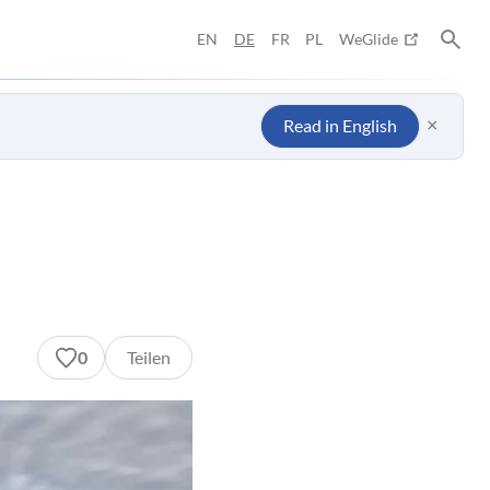
EN
DE
FR
PL
WeGlide
×
Read in English
0
Teilen