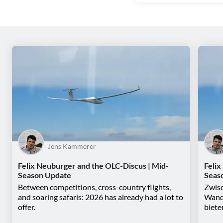
Jens Kammerer
Felix Neuburger and the OLC-Discus | Mid-
Felix
Season Update
Seas
Between competitions, cross-country flights,
Zwisc
and soaring safaris: 2026 has already had a lot to
Wande
offer.
biete