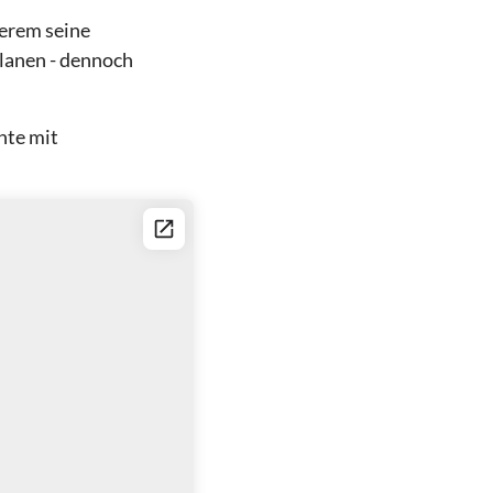
derem seine
lanen - dennoch
hte mit