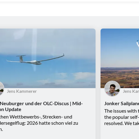
Jens Kammerer
Jens K
 Neuburger und der OLC-Discus | Mid-
Jonker Sailplan
on Update
The issues with 
hen Wettbewerbs-, Strecken- und
the popular self
rsegelflug: 2026 hatte schon viel zu
resolved. We tak
n.