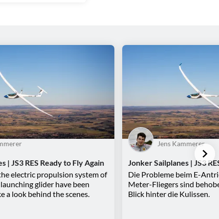
ammerer
Jens Kammerer
es | JS3 RES Ready to Fly Again
Jonker Sailplanes | JS3 RE
the electric propulsion system of
Die Probleme beim E-Antri
-launching glider have been
Meter-Fliegers sind behob
e a look behind the scenes.
Blick hinter die Kulissen.